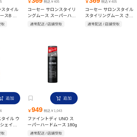
369
369
￥
￥
5
税込￥405
税込￥405
ンスタイル
コーセー サロンスタイリ
コーセー サロンスタイル
ースB ナ
ングムース スーパーハー
スタイリングムース さら
ー 150g
ド 150g フルーティフロ
さらストレート 150g フ
受取
通常配送 / 店舗受取
通常配送 / 店舗受取
ーラル
ーラル
ルーティフローラル
追加
追加
949
￥
6
税込￥1,043
スタイル ウ
ファイントディ UNO ス
シェイク
ーパーハードムース 180g
受取
通常配送 / 店舗受取