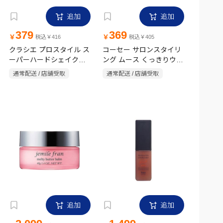
追加
追加
379
369
￥
￥
税込￥416
税込￥405
クラシエ プロスタイル ス
コーセー サロンスタイリ
ーパーハードシェイクム
ング ムース くっきりウェ
ース 150g
ービー 150g フルーティ
通常配送 / 店舗受取
通常配送 / 店舗受取
フローラル
追加
追加