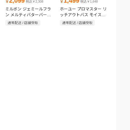
2,099
1,499
￥
￥
税込￥2,308
税込￥1,648
ミルボン ジェミールフラ
ホーユー プロマスター リ
ン メルティバターバーム
ッチアウトバス モイスト
40g
80g
通常配送 / 店舗受取
通常配送 / 店舗受取