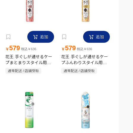
追加
追加
579
579
￥
￥
税込￥636
税込￥636
花王 手ぐしが通せるケー
花王 手ぐしが通せるケー
プまとまりスタイル用無
プふんわりスタイル用無
香料 140g
香料 140g
通常配送 / 店舗受取
通常配送 / 店舗受取