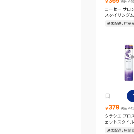
369
￥
税込￥40
コーセー サロ
スタイリングム
チュラルウェービ
通常配送 / 店舗
フルーティフロ
379
￥
税込￥41
クラシエ プロ
ェットスタイル
ムース 150g
通常配送 / 店舗