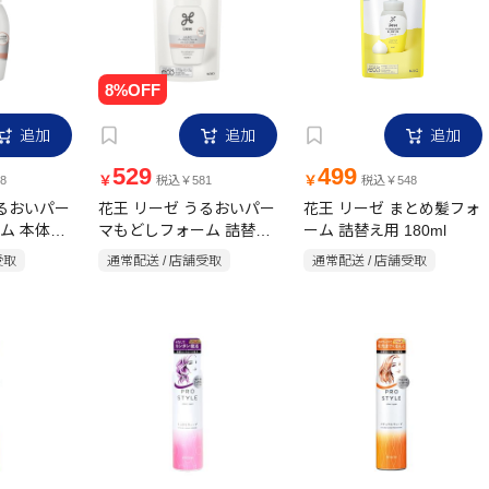
追加
追加
追加
529
499
￥
￥
8
税込￥581
税込￥548
うるおいパー
花王 リーゼ うるおいパー
花王 リーゼ まとめ髪フォ
ム 本体
マもどしフォーム 詰替え
ーム 詰替え用 180ml
用 180ml
受取
通常配送 / 店舗受取
通常配送 / 店舗受取