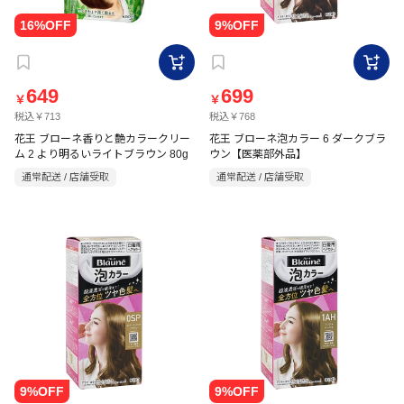
649
699
￥
￥
税込￥713
税込￥768
花王 ブローネ香りと艶カラークリー
花王 ブローネ泡カラー 6 ダークブラ
ム 2 より明るいライトブラウン 80g
ウン【医薬部外品】
通常配送 / 店舗受取
通常配送 / 店舗受取