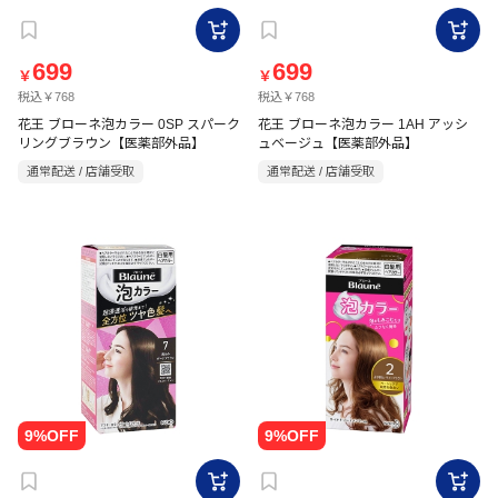
699
699
￥
￥
税込￥768
税込￥768
花王 ブローネ泡カラー 0SP スパーク
花王 ブローネ泡カラー 1AH アッシ
リングブラウン【医薬部外品】
ュベージュ【医薬部外品】
通常配送 / 店舗受取
通常配送 / 店舗受取