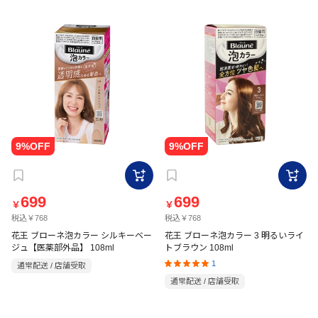
699
699
￥
￥
税込￥768
税込￥768
花王 ブローネ泡カラー シルキーベー
花王 ブローネ泡カラー 3 明るいライ
ジュ【医薬部外品】 108ml
トブラウン 108ml
1
通常配送 / 店舗受取
通常配送 / 店舗受取