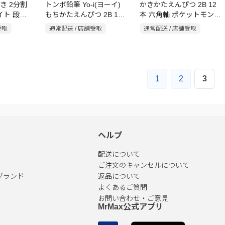
き 2分割
トンボ鉛筆 Yo-i(ヨーイ)
かきかたえんぴつ 2B 12
イト 段差
もちかたえんぴつ 2B 12
本 六角軸 ポケットモンス
本 三角軸
ターファンシータイム
受取
通常配送 / 店舗受取
通常配送 / 店舗受取
1
2
3
ヘルプ
配送について
ご注文のキャンセルについて
ブランド
返品について
よくあるご質問
お問い合わせ・ご意見
MrMax公式アプリ