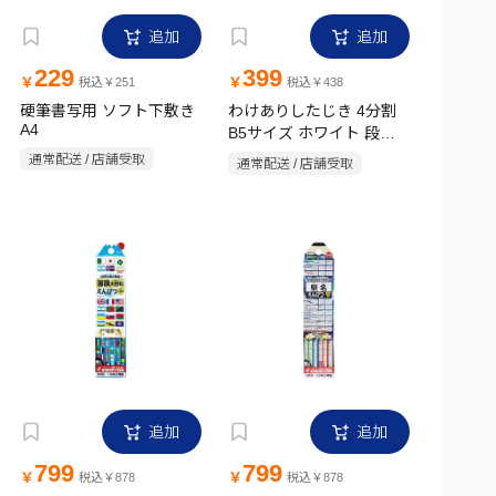
追加
追加
229
399
￥
￥
税込￥251
税込￥438
硬筆書写用 ソフト下敷き
わけありしたじき 4分割
A4
B5サイズ ホワイト 段差
ガイド付き
通常配送 / 店舗受取
通常配送 / 店舗受取
追加
追加
799
799
￥
￥
税込￥878
税込￥878