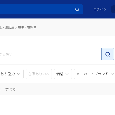
ログイン
ス
筆記具
鉛筆・色鉛筆
リ絞り込み
在庫ありのみ
価格
メーカー・ブランド
示
すべて