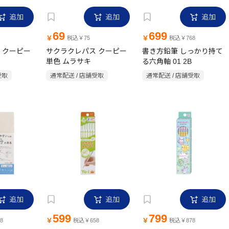
追加
追加
追加
69
699
￥
￥
税込￥75
税込￥768
 クーピー
サクラクレパス クーピー
書き方鉛筆 しっかり持て
単色 ムラサキ
る六角軸 01 2B
受取
通常配送 / 店舗受取
通常配送 / 店舗受取
追加
追加
追加
599
799
￥
￥
8
税込￥658
税込￥878