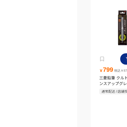
799
￥
税込￥87
三菱鉛筆 クル
ンスアップグレ
ル 0.5mm(ホ
通常配送 / 店舗