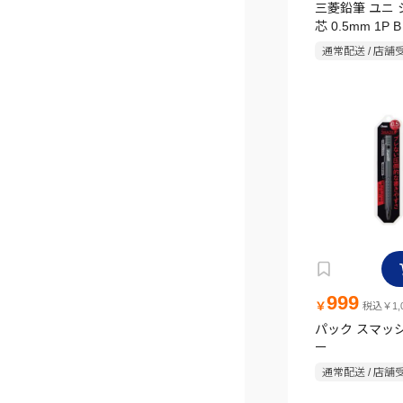
三菱鉛筆 ユニ
芯 0.5mm 1P B
通常配送 / 店舗
999
￥
税込￥1,0
パック スマッシ
ー
通常配送 / 店舗