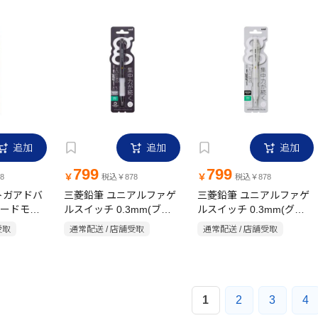
追加
追加
追加
799
799
￥
￥
8
税込￥878
税込￥878
トガアドバ
三菱鉛筆 ユニアルファゲ
三菱鉛筆 ユニアルファゲ
ードモデ
ルスイッチ 0.3mm(ブラ
ルスイッチ 0.3mm(グレ
ワイト)
ック)
ー)
受取
通常配送 / 店舗受取
通常配送 / 店舗受取
1
2
3
4