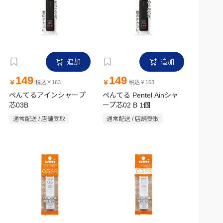
追加
追加
149
149
￥
￥
税込￥163
税込￥163
ぺんてるアインシャープ
ぺんてる Pentel Ainシャ
芯03B
ープ芯02 B 1個
通常配送 / 店舗受取
通常配送 / 店舗受取