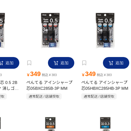
追加
追加
追加
349
349
￥
￥
3
税込￥383
税込￥383
0.5 2B
ペんてる アインシャープ
ペんてる アインシャープ
ク 消しゴム
芯05BXC285B-3P MM
芯05HBXC285HB-3P MM
受取
通常配送 / 店舗受取
通常配送 / 店舗受取