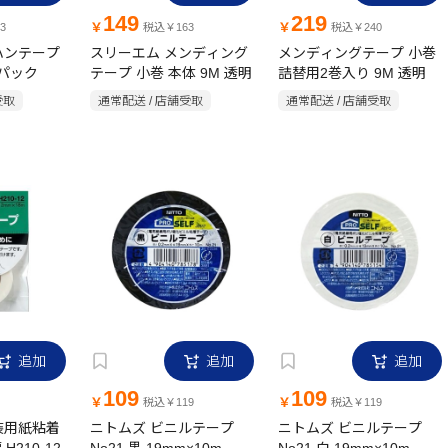
149
219
￥
￥
3
税込￥163
税込￥240
ハンテープ
スリーエム メンディング
メンディングテープ 小巻
個パック
テープ 小巻 本体 9M 透明
詰替用2巻入り 9M 透明
受取
通常配送 / 店舗受取
通常配送 / 店舗受取
追加
追加
追加
109
109
￥
￥
税込￥119
税込￥119
装用紙粘着
ニトムズ ビニルテープ
ニトムズ ビニルテープ