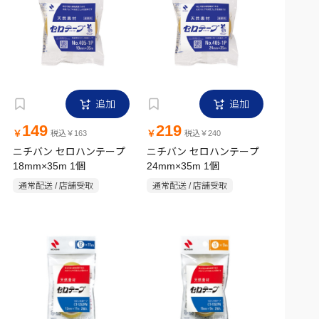
追加
追加
149
219
￥
￥
税込￥163
税込￥240
ニチバン セロハンテープ
ニチバン セロハンテープ
18mm×35m 1個
24mm×35m 1個
通常配送 / 店舗受取
通常配送 / 店舗受取