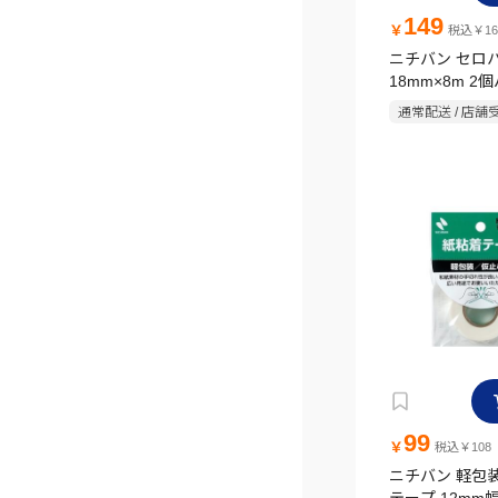
149
￥
税込￥16
ニチバン セロ
18mm×8m 2
通常配送 / 店舗
99
￥
税込￥108
ニチバン 軽包