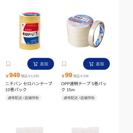
追加
追加
949
99
￥
￥
税込￥1,043
税込￥108
ニチバン セロハンテープ
OPP透明テープ 5巻パッ
10巻パック
ク 15m
通常配送 / 店舗受取
通常配送 / 店舗受取