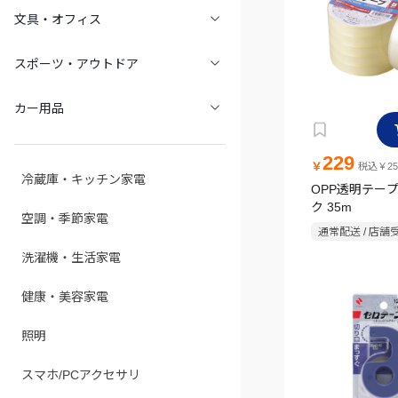
文具・オフィス
スポーツ・アウトドア
カー用品
229
￥
税込￥25
冷蔵庫・キッチン家電
OPP透明テープ
ク 35m
空調・季節家電
通常配送 / 店舗
洗濯機・生活家電
健康・美容家電
照明
スマホ/PCアクセサリ