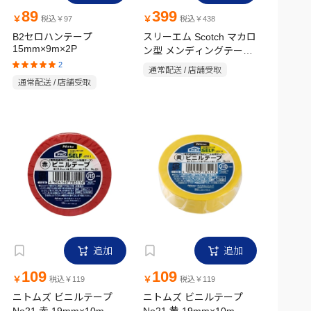
89
399
￥
￥
税込￥97
税込￥438
B2セロハンテープ
スリーエム Scotch マカロ
15mm×9m×2P
ン型 メンディングテープ
ディスペンサー付き パー
2
通常配送 / 店舗受取
プル
通常配送 / 店舗受取
追加
追加
109
109
￥
￥
税込￥119
税込￥119
ニトムズ ビニルテープ
ニトムズ ビニルテープ