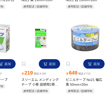
H210-12
No21 黒 19mm×10m
No21 白 19mm×10m
受取
通常配送 / 店舗受取
通常配送 / 店舗受取
追加
追加
追加
219
649
￥
￥
3
税込￥240
税込￥713
テープ
スリーエム メンディング
ビニルテープ No21 幅広
テープ 小巻 詰替用2巻入
黒 50mm×20m
受取
り 7.6M 透明
通常配送 / 店舗受取
通常配送 / 店舗受取