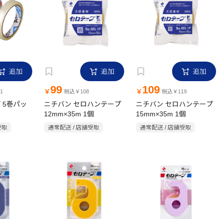
追加
追加
追加
99
109
￥
￥
1
税込￥108
税込￥119
 5巻パッ
ニチバン セロハンテープ
ニチバン セロハンテープ
12mm×35m 1個
15mm×35m 1個
受取
通常配送 / 店舗受取
通常配送 / 店舗受取