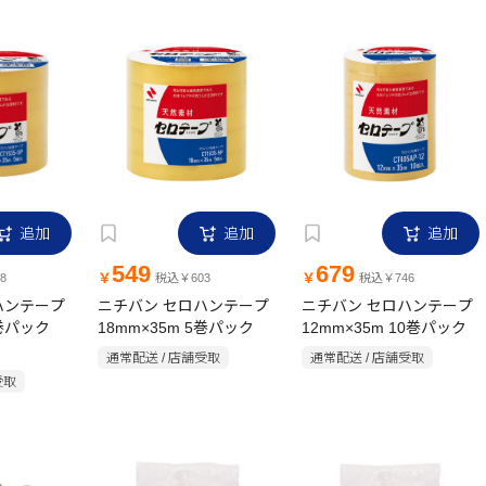
追加
追加
追加
549
679
￥
￥
8
税込￥603
税込￥746
ハンテープ
ニチバン セロハンテープ
ニチバン セロハンテープ
5巻パック
18mm×35m 5巻パック
12mm×35m 10巻パック
通常配送 / 店舗受取
通常配送 / 店舗受取
受取