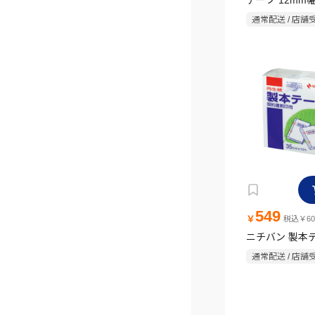
テープ 12mm幅 
通常配送 / 店舗
549
￥
税込￥60
ニチバン 製本
通常配送 / 店舗