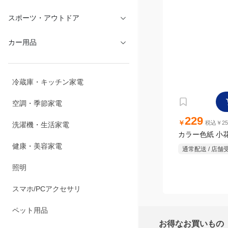
文具・オフィス
スポーツ・アウトドア
カー用品
229
￥
税込￥25
カラー色紙 小
冷蔵庫・キッチン家電
通常配送 / 店舗
空調・季節家電
洗濯機・生活家電
健康・美容家電
お得なお買いもの
照明
会員登録・ログイン
スマホ/PCアクセサリ
お得なセール