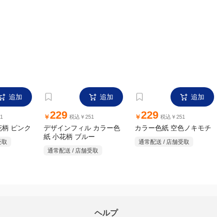
追加
追加
追加
229
229
￥
￥
1
税込￥251
税込￥251
花柄 ピンク
デザインフィル カラー色
カラー色紙 空色ノキモチ
紙 小花柄 ブルー
通常配送 / 店舗受取
受取
通常配送 / 店舗受取
ヘルプ
配送について
ご注文のキャンセルについて