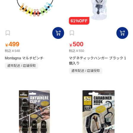
499
500
￥
￥
税込￥548
税込￥550
Montagna マルチピンチ
マグネティックハンガー ブラック 1
個入り
通常配送 / 店舗受取
通常配送 / 店舗受取