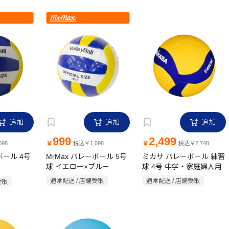
追加
追加
追加
999
2,499
￥
￥
98
税込￥1,098
税込￥2,748
ボール 4号
MrMax バレーボール 5号
ミカサ バレーボール 練習
球 イエロー×ブルー
球 4号 中学・家庭婦人用
通常配送 / 店舗受取
通常配送 / 店舗受取
受取