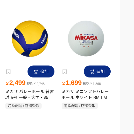
追加
追加
2,499
1,699
￥
￥
税込￥2,748
税込￥1,868
ミカサ バレーボール 練習
ミカサ ミニソフトバレー
球 5号 一般・大学・高校
ボール ホワイト BM-LM
用
通常配送 / 店舗受取
通常配送 / 店舗受取