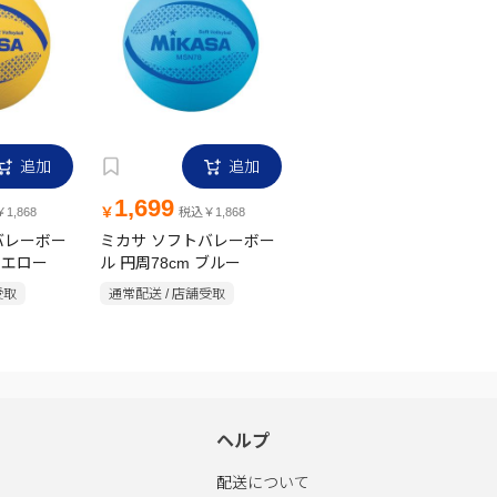
追加
追加
1,699
￥
1,868
税込￥1,868
バレーボー
ミカサ ソフトバレーボー
イエロー
ル 円周78cm ブルー
受取
通常配送 / 店舗受取
ヘルプ
配送について