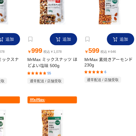
追加
追加
追加
999
599
￥
￥
78
税込￥1,078
税込￥646
きミックスナ
MrMax ミックスナッツ ほ
MrMax 素焼きアーモンド
230g
どよい塩味 500g
6
55
通常配送 / 店舗受取
受取
通常配送 / 店舗受取