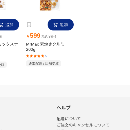
追加
追加
599
￥
6
税込￥646
きミックスナ
MrMax 素焼きクルミ
200g
5
通常配送 / 店舗受取
受取
ヘルプ
配送について
ご注文のキャンセルについて