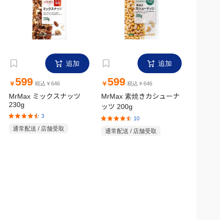
追加
追加
599
599
￥
￥
税込￥646
税込￥646
MrMax ミックスナッツ
MrMax 素焼きカシューナ
230g
ッツ 200g
3
10
通常配送 / 店舗受取
通常配送 / 店舗受取