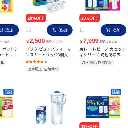
追加
追加
追加
2,500
7,999
￥
￥
4,068
税込￥2,750
税込￥8,798
ノ ポットシ
ブリタ ピュアパフォーマ
東レ トレビーノ カセッテ
カートリッ
ンスカートリッジ3個入り
ィシリーズ 時短高除去カ
KBMPCZ3
Z 2本＋1本
ートリッジ2＋1P
11
受取
通常配送 / 店舗受取
MKCSMX2－Z
通常配送 / 店舗受取