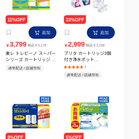
追加
追加
3,799
2,999
￥
￥
税込￥4,178
税込￥3,298
東レ トレビーノ スーパー
ブリタ カートリッジ3個
シリーズ カートリッジ ト
付き浄水ポット
KBMLCW3M
リハロメタンタイプ 3P
7
通常配送 / 店舗受取
STC.T2J-Z
通常配送 / 店舗受取