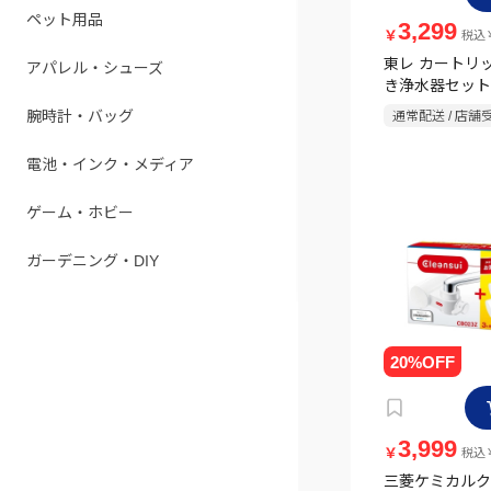
ペット用品
3,299
￥
税込￥
東レ カートリ
アパレル・シューズ
き浄水器セット M
TSET
腕時計・バッグ
通常配送 / 店舗
電池・インク・メディア
ゲーム・ホビー
ガーデニング・DIY
3,999
￥
税込￥
三菱ケミカルク