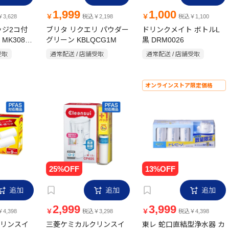
1,999
1,000
￥
￥
3,628
税込￥2,198
税込￥1,100
ッジ2コ付
ブリタ リクエリ パウダー
ドリンクメイト ボトルL
K308T-
グリーン KBLQCG1M
黒 DRM0026
受取
通常配送 / 店舗受取
通常配送 / 店舗受取
オンラインストア限定価格
追加
追加
追加
2,999
3,999
￥
￥
4,398
税込￥3,298
税込￥4,398
リンスイ
三菱ケミカルクリンスイ
東レ 蛇口直結型浄水器 カ