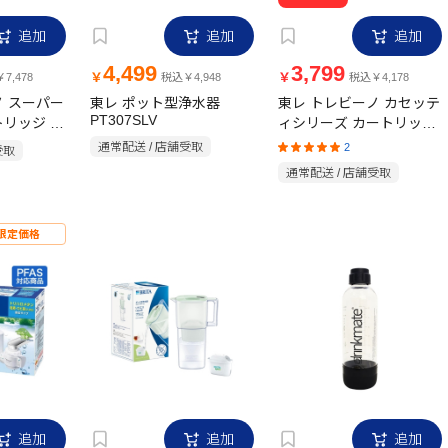
追加
追加
追加
4,499
3,799
￥
￥
7,478
税込￥4,948
税込￥4,178
ノ スーパー
東レ ポット型浄水器
東レ トレビーノ カセッテ
PT307SLV
トリッジ 高
ィシリーズ カートリッジ
TC.V2J-
トリハロメタン除去タイ
通常配送 / 店舗受取
2
受取
プ 3P MKC.T2J-Z
通常配送 / 店舗受取
限定価格
追加
追加
追加