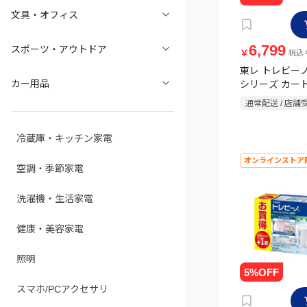
文具・オフィス
6,799
スポーツ・アウトドア
￥
税込￥
東レ トレビー
カー用品
シリーズ カー
除去タイプ 3P S
通常配送 / 店舗
Z
冷蔵庫・キッチン家電
オンラインストア
空調・季節家電
洗濯機・生活家電
健康・美容家電
照明
スマホ/PCアクセサリ