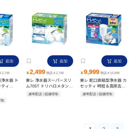
追加
追加
追加
2,499
9,999
￥
￥
2,748
税込￥2,748
税込￥10,998
型浄水器 ト
東レ 浄水器スーパースリ
東レ 蛇口直結型浄水器 カ
ッティ
ム705T トリハロメタン・
セッティ 時短＆高除去タ
塩素・カビ臭(2-MIB)除去
イプ MK207SLX
通常配送 / 店舗受取
通常配送 / 店舗受取
タイプ SX705T
受取