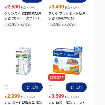
2,500
3,499
￥
￥
税込￥2,750
税込￥3,848
クリンスイ 蛇口直結型浄
ブリタ ブリタポット型浄
水器 CBシリーズコンパク
水器 KBALXW1M
トモデル 6ヶ月 CB026-
通常配送 / 店舗受取
通常配送 / 店舗受取
GY グレー
追加
追加
2,299
3,599
￥
￥
税込￥2,528
税込￥3,958
東レ ポット型浄水器 高除
東レ 時短・高除去エント