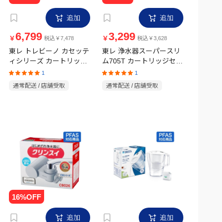
追加
追加
6,799
3,299
￥
￥
税込￥7,478
税込￥3,628
東レ トレビーノ カセッテ
東レ 浄水器スーパースリ
ィシリーズ カートリッジ
ム705T カートリッジセッ
高除去タイプ 3P
ト SX705T-TSET
1
1
MKC.MX2J-Z
通常配送 / 店舗受取
通常配送 / 店舗受取
追加
追加