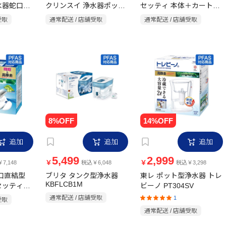
水器蛇口直
クリンスイ 浄水器ポット
セッティ 本体＋カートリ
ーズコンパク
型 CP405W-WT お買い得
ッジ 3個入りセット
受取
通常配送 / 店舗受取
通常配送 / 店舗受取
MK308T-T3SET
3Z-WT カ
セット
個セット ホ
追加
追加
追加
5,499
2,999
￥
￥
7,148
税込￥6,048
税込￥3,298
蛇口直結型
ブリタ タンク型浄水器
東レ ポット型浄水器 トレ
KBFLCB1M
セッティ
ビーノ PT304SV
通常配送 / 店舗受取
1
受取
通常配送 / 店舗受取