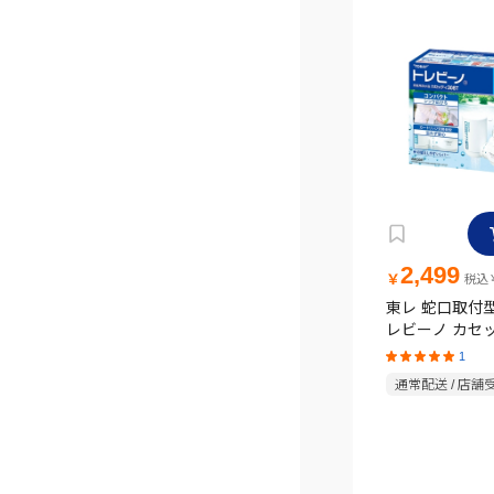
2,499
￥
税込￥
東レ 蛇口取付
レビーノ カセ
MK308T
1
通常配送 / 店舗