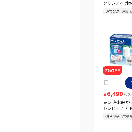
クリンスイ 浄
結型 CBシリ
通常配送 / 店舗
トモデル CB02
ートリッジ+2
ワイト
6,499
￥
税込￥
東レ 浄水器 
トレビーノ カ
MK206SMX
通常配送 / 店舗