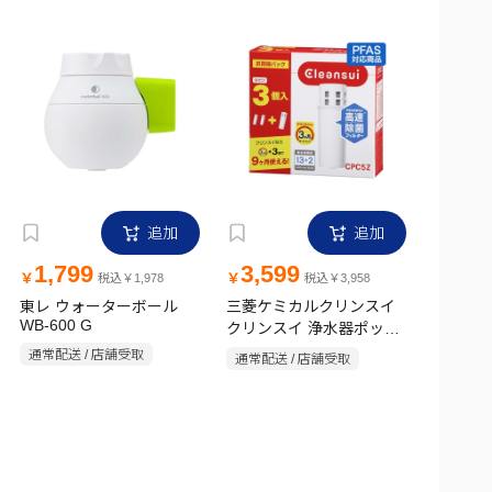
追加
追加
1,799
3,599
￥
￥
税込￥1,978
税込￥3,958
東レ ウォーターボール
三菱ケミカルクリンスイ
WB-600 G
クリンスイ 浄水器ポット
型カートリッジ CPC5Z 3
通常配送 / 店舗受取
通常配送 / 店舗受取
個セット