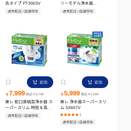
去タイプ PT306SV
リーモデル浄水器
MK308SMX-MX
通常配送 / 店舗受取
通常配送 / 店舗受取
追加
追加
7,999
5,999
￥
￥
税込￥8,798
税込￥6,598
東レ 蛇口直結型浄水器 ス
東レ 浄水器スーパースリ
ーパースリム 時短＆高除
ム SX607V
去タイプ SX608SV
1
通常配送 / 店舗受取
通常配送 / 店舗受取