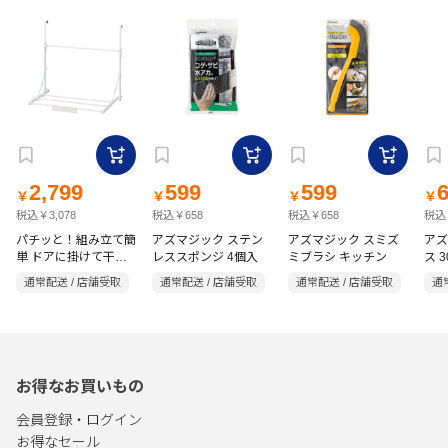
2,799
599
599
￥
￥
￥
￥
税込￥3,078
税込￥658
税込￥658
税込
パチッと！組み立て簡
アズマジック ステン
アズマジック スミズ
アズ
単 ドアに掛けて干せ
レススポンジ 4個入
ミブラシ キッチン
ス 3
る物干し ホワイト
通常配送 / 店舗受取
通常配送 / 店舗受取
通常配送 / 店舗受取
通
Quick Lock
お得なお買いもの
会員登録・ログイン
お得なセール