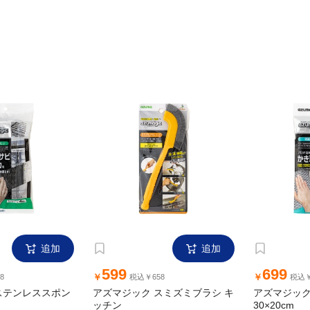
追加
追加
599
699
￥
￥
8
税込￥658
税込￥
ステンレススポン
アズマジック スミズミブラシ キ
アズマジッ
30×20cm
ッチン