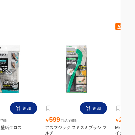
追加
追加
599
299
￥
￥
768
税込￥658
税
ク壁紙クロス
アズマジック スミズミブラシ マ
MrMax 
ルチ
イクロフ
22×22c