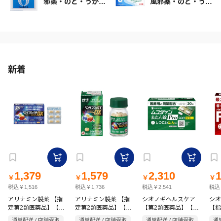
邪薬・のど・うがい
風邪薬・のど・うが
薬
い薬
新着
1,379
1,579
2,310
1
￥
￥
￥
￥
税込￥1,516
税込￥1,736
税込￥2,541
税込￥
アリナミン製薬 【指
アリナミン製薬 【指
シオノギヘルスケア
シオ
定第2類医薬品】【指
定第2類医薬品】【指
【第2類医薬品】【指
【指
定濫用防止医薬品】●
定濫用防止医薬品】●
定濫用防止医薬品】●
パイ
通常配送 / 店舗受取
通常配送 / 店舗受取
通常配送 / 店舗受取
通