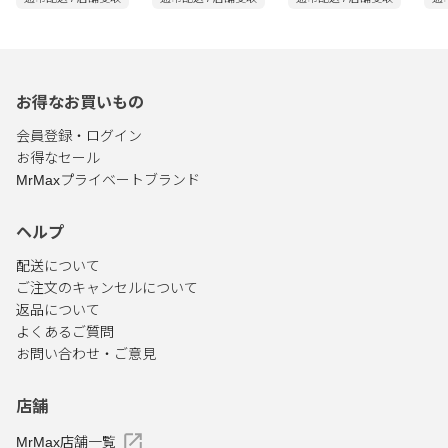
ベンザブロックIP プ
ベンザブロックT プレ
ムコダイン 去たん錠
錠
レミアムDX 12錠
ミアムDX錠 30錠
Pro500 20錠
お得なお買いもの
会員登録・ログイン
お得なセール
MrMaxプライベートブランド
ヘルプ
配送について
ご注文のキャンセルについて
返品について
よくあるご質問
お問い合わせ・ご意見
店舗
MrMax店舗一覧