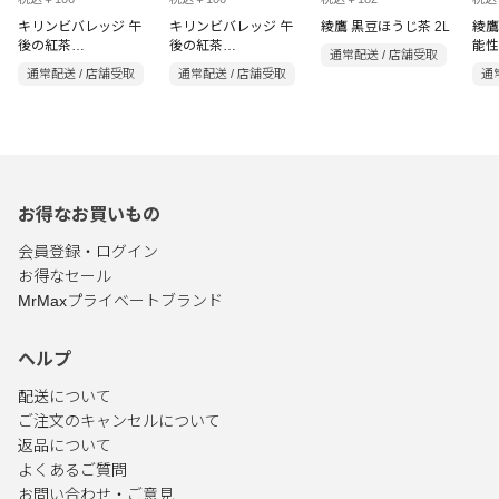
キリンビバレッジ 午
キリンビバレッジ 午
綾鷹 黒豆ほうじ茶 2L
綾鷹
後の紅茶
後の紅茶
能性
通常配送 / 店舗受取
FRUITS&ICETEA 白
FRUITS&ICETEA オ
通常配送 / 店舗受取
通常配送 / 店舗受取
通
ぶどうとレモン
レンジとグレープフル
500ml
ーツ 500ml
お得なお買いもの
会員登録・ログイン
お得なセール
MrMaxプライベートブランド
ヘルプ
配送について
ご注文のキャンセルについて
返品について
よくあるご質問
お問い合わせ・ご意見