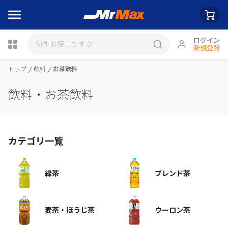
ログイン
新規登録
瓶詰
トップ
飲料
お茶飲料
飲料・お茶飲料
カテゴリ一覧
緑茶
ブレンド茶
麦茶・ほうじ茶
ウーロン茶