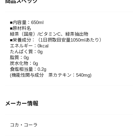
商品スペック
■内容量：650ml
■原材料名
緑茶（国産）/ビタミンC、緑茶抽出物
■栄養成分：（1日摂取目安量1050mlあたり）
エネルギー：0kcal
たんぱく質：0g
脂質：0g
炭水化物：0g
食塩相当量：0.2g
(機能性関与成分 茶カテキン：540mg)
メーカー情報
コカ・コーラ