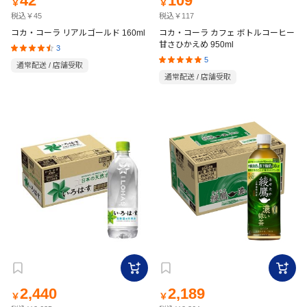
42
109
￥
￥
税込￥45
税込￥117
コカ・コーラ リアルゴールド 160ml
コカ・コーラ カフェ ボトルコーヒー
甘さひかえめ 950ml
3
5
通常配送 / 店舗受取
通常配送 / 店舗受取
2,440
2,189
￥
￥