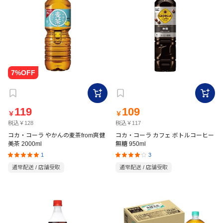
119
109
￥
￥
税込￥128
税込￥117
コカ・コーラ やかんの麦茶from爽健
コカ・コーラ カフェ ボトルコーヒー
美茶 2000ml
無糖 950ml
1
3
通常配送 / 店舗受取
通常配送 / 店舗受取