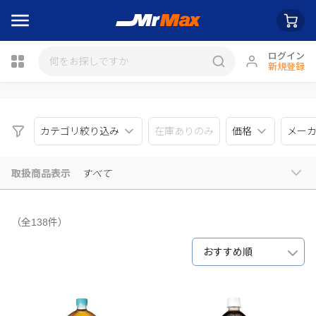
ログイン
新規登録
瓶詰
カテゴリ絞り込み
在庫ありのみ
価格
メー
取扱商品表示
すべて
（全138件）
おすすめ順