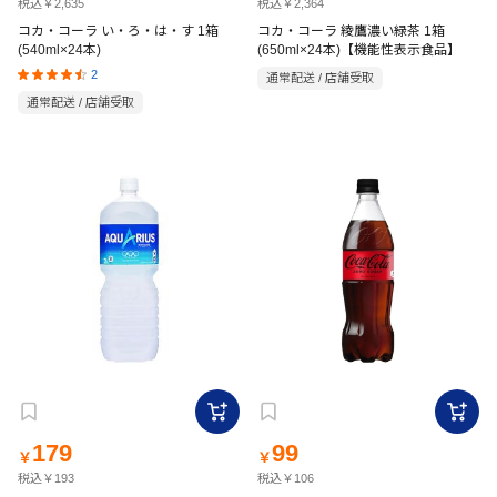
税込￥2,635
税込￥2,364
コカ・コーラ い・ろ・は・す 1箱
コカ・コーラ 綾鷹濃い緑茶 1箱
(540ml×24本)
(650ml×24本)【機能性表示食品】
2
通常配送 / 店舗受取
通常配送 / 店舗受取
179
99
￥
￥
税込￥193
税込￥106