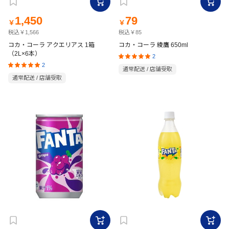
1,450
79
￥
￥
税込￥1,566
税込￥85
コカ・コーラ アクエリアス 1箱
コカ・コーラ 綾鷹 650ml
（2L×6本）
2
2
通常配送 / 店舗受取
通常配送 / 店舗受取