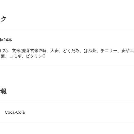
ック
l×24本
オス)、玄米(発芽玄米2%)、大麦、どくだみ、はぶ茶、チコリー、麦
仲葉、ヨモギ、ビタミンC
情報
Coca-Cola