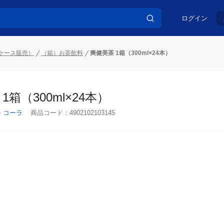
ログイン
ケース販売）
（箱）お茶飲料
爽健美茶 1箱（300ml×24本）
1箱（300ml×24本）
・コーラ
商品コード：
4902102103145