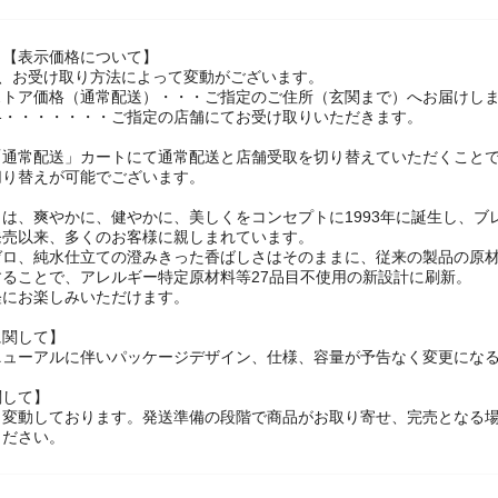
】【表示価格について】
は、お受け取り方法によって変動がございます。
ストア価格（通常配送）・・・ご指定のご住所（玄関まで）へお届けし
格・・・・・・・ご指定の店舗にてお受け取りいただきます。
「通常配送」カートにて通常配送と店舗受取を切り替えていただくこと
切り替えが可能でございます。
は、爽やかに、健やかに、美しくをコンセプトに1993年に誕生し、
発売以来、多くのお客様に親しまれています。
ゼロ、純水仕立ての澄みきった香ばしさはそのままに、従来の製品の原
することで、アレルギー特定原材料等27品目不使用の新設計に刷新。
軽にお楽しみいただけます。
に関して】
ニューアルに伴いパッケージデザイン、仕様、容量が予告なく変更になる
関して】
々変動しております。発送準備の段階で商品がお取り寄せ、完売となる
ください。