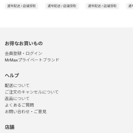
アスキン ボディソー
品】マー&ミー ピュア
アスキン 泡で出てく
品】
通常配送 / 店舗受取
通常配送 / 店舗受取
通常配送 / 店舗受取
通
プ 詰替用
スキン ボディソープ
るボディソープ 詰替
スキ
ポンプ
用
ボデ
お得なお買いもの
会員登録・ログイン
MrMaxプライベートブランド
ヘルプ
配送について
ご注文のキャンセルについて
返品について
よくあるご質問
お問い合わせ・ご意見
店舗