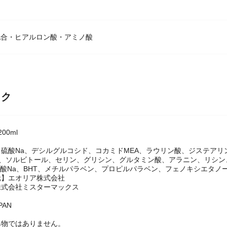
配合・ヒアルロン酸・アミノ酸
ック
00ml
硫酸Na、デシルグルコシド、コカミドMEA、ラウリン酸、ジステアリ
Na、ソルビトール、セリン、グリシン、グルタミン酸、アラニン、リシン
香酸Na、BHT、メチルパラベン、プロピルパラベン、フェノキシエタノ
元】エオリア株式会社
株式会社ミスターマックス
PAN
み物ではありません。