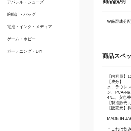
商品説明
アパレル・シューズ
腕時計・バッグ
W保湿成分
電池・インク・メディア
ゲーム・ホビー
ガーデニング・DIY
商品スペ
【内容量】12
【成分】
水、ラウレス
ン、PCA-
4Na、安息
【製造販売
【販売元】
MADE IN JA
＊これは飲