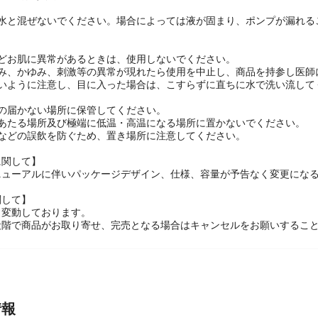
や水と混ぜないでください。場合によっては液が固まり、ポンプが漏れる
などお肌に異常があるときは、使用しないでください。
赤み、かゆみ、刺激等の異常が現れたら使用を中止し、商品を持参し医師
ないように注意し、目に入った場合は、こすらずに直ちに水で洗い流して
手の届かない場所に保管してください。
のあたる場所及び極端に低温・高温になる場所に置かないでください。
方などの誤飲を防ぐため、置き場所に注意してください。
に関して】
ニューアルに伴いパッケージデザイン、仕様、容量が予告なく変更になる
関して】
々変動しております。
段階で商品がお取り寄せ、完売となる場合はキャンセルをお願いするこ
情報