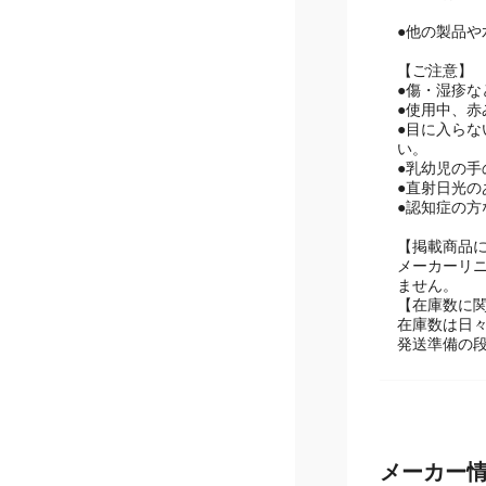
●他の製品
【ご注意】
●傷・湿疹
●使用中、
●目に入ら
い。
●乳幼児の
●直射日光
●認知症の
【掲載商品
メーカーリ
ません。
【在庫数に
在庫数は日
発送準備の
メーカー