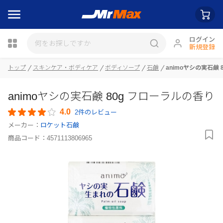
ログイン
新規登録
トップ
スキンケア・ボディケア
ボディソープ
石鹸
animoヤシの実石鹸 
瓶詰
animoヤシの実石鹸 80g フローラルの香り
4.0
2件のレビュー
メーカー：
ロケット石鹸
商品コード：
4571113806965