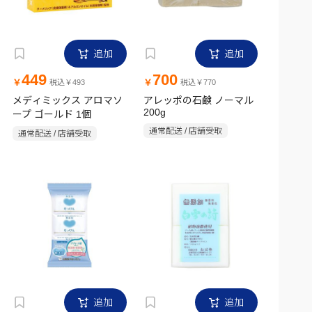
追加
追加
449
700
￥
￥
税込￥493
税込￥770
メディミックス アロマソ
アレッポの石鹸 ノーマル
200g
ープ ゴールド 1個
通常配送 / 店舗受取
通常配送 / 店舗受取
追加
追加