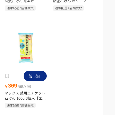
然派石けん 米ぬか
然派石けん オリーブ
100g×2個入
100g×2個入
通常配送 / 店舗受取
通常配送 / 店舗受取
追加
369
￥
税込￥405
マックス 薬用エチケット
石けん 100g 3個入【医薬
部外品】
通常配送 / 店舗受取