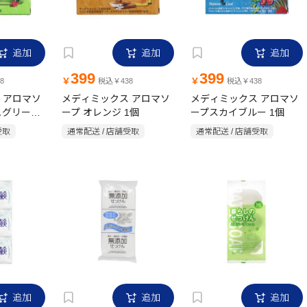
追加
追加
追加
399
399
￥
￥
8
税込￥438
税込￥438
 アロマソ
メディミックス アロマソ
メディミックス アロマソ
ュグリーン
ープ オレンジ 1個
ープスカイブルー 1個
受取
通常配送 / 店舗受取
通常配送 / 店舗受取
追加
追加
追加