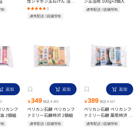
g
性シャボン玉石けん 浴用
ン玉浴用 100g×3個入
100g×3個入
1
受取
通常配送 / 店舗受取
通常配送 / 店舗受取
追加
追加
追加
349
389
￥
￥
3
税込￥383
税込￥427
ペリカンフ
ペリカン石鹸 ペリカンフ
ペリカン石鹸 ペリカンフ
油 2個組
ァミリー石鹸柿渋 2個組
ァミリー石鹸 薬用柿渋 2
個組
受取
通常配送 / 店舗受取
通常配送 / 店舗受取