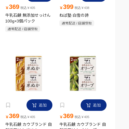
369
399
￥
￥
税込￥405
税込￥438
牛乳石鹸 無添加せっけん
ねば塾 白雪の詩
100g×3個パック
通常配送 / 店舗受取
通常配送 / 店舗受取
追加
追加
369
369
￥
￥
税込￥405
税込￥405
牛乳石鹸 カウブランド 自
牛乳石鹸 カウブランド 自