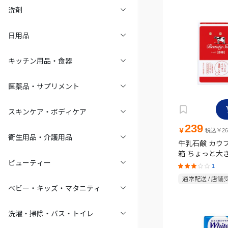
洗剤
日用品
キッチン用品・食器
医薬品・サプリメント
スキンケア・ボディケア
239
￥
税込￥26
衛生用品・介護用品
牛乳石鹸 カウ
箱 ちょっと大
ビューティー
125g×2コ入
1
通常配送 / 店舗
ベビー・キッズ・マタニティ
洗濯・掃除・バス・トイレ