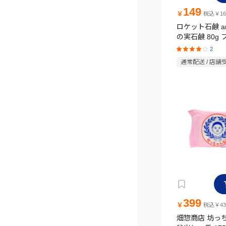
149
￥
税込￥16
ロケット石鹸 a
の実石鹸 80g
の香り
2
通常配送 / 店舗
399
￥
税込￥43
畑惣商店 坊っ