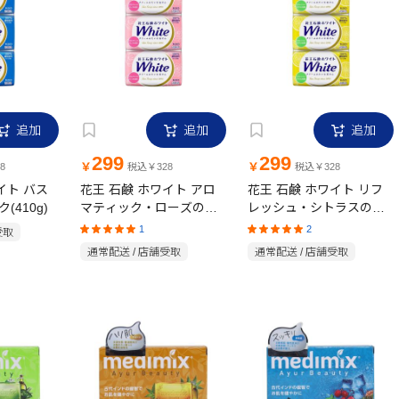
追加
追加
追加
299
299
￥
￥
8
税込￥328
税込￥328
イト バス
花王 石鹸 ホワイト アロ
花王 石鹸 ホワイト リフ
(410g)
マティック・ローズの香
レッシュ・シトラスの香
り バスサイズ 3コパック
り バスサイズ 3コパック
1
2
受取
(390g)
(390g)
通常配送 / 店舗受取
通常配送 / 店舗受取