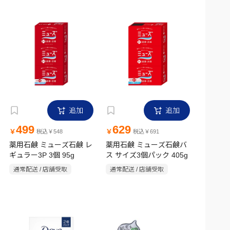
追加
追加
499
629
￥
￥
税込￥548
税込￥691
薬用石鹸 ミューズ石鹸 レ
薬用石鹸 ミューズ石鹸バ
ギュラー3P 3個 95g
ス サイズ3個パック 405g
通常配送 / 店舗受取
通常配送 / 店舗受取