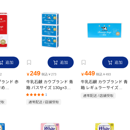
追加
追加
追加
249
449
￥
￥
2
税込￥273
税込￥493
ブランド 赤
牛乳石鹸 カウブランド 青
牛乳石鹸 カウブランド 青
きめ
箱 バスサイズ 130g×3個
箱 レギュラーサイズ
組
85g×6個組
1
通常配送 / 店舗受取
受取
通常配送 / 店舗受取