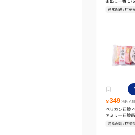
釜出し一番 175
通常配送 / 店舗
349
￥
税込￥38
ペリカン石鹸 
ァミリー石鹸馬
通常配送 / 店舗