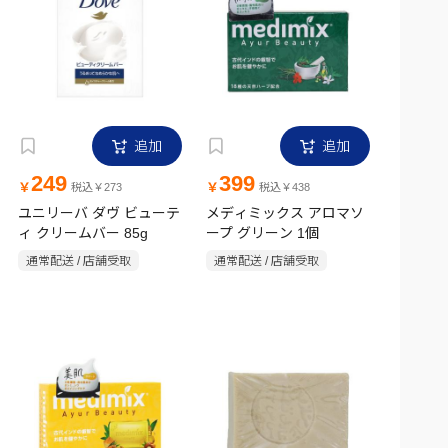
追加
追加
249
399
￥
￥
税込￥273
税込￥438
ユニリーバ ダヴ ビューテ
メディミックス アロマソ
ィ クリームバー 85g
ープ グリーン 1個
通常配送 / 店舗受取
通常配送 / 店舗受取