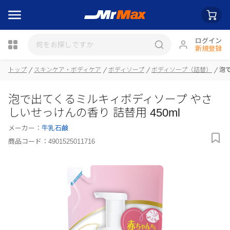
ログイン
新規登録
トップ
スキンケア・ボディケア
ボディソープ
ボディソープ（詰替）
泡
瓶詰
泡で出てくるミルキィボディソープ やさ
しいせっけんの香り 詰替用 450ml
メーカー：
牛乳石鹸
商品コード：
4901525011716