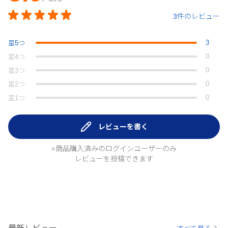
3件のレビュー
3
星
5
つ
0
星
4
つ
0
星
3
つ
0
星
2
つ
0
星
1
つ
レビューを書く
※商品購入済みのログインユーザーのみ
レビューを投稿できます