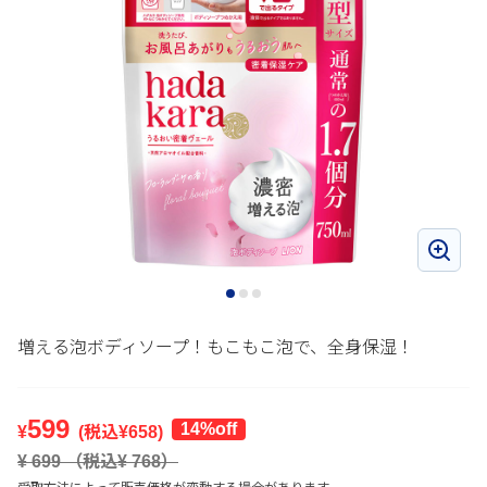
増える泡ボディソープ！もこもこ泡で、全身保湿！
599
14%off
¥
(税込¥
658
)
¥
699
（税込¥
768
）