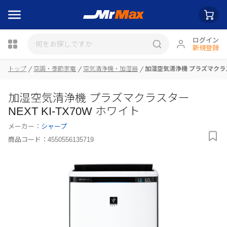
ログイン
新規登録
瓶詰
トップ
空調・季節家電
空気清浄機・加湿器
加湿空気清浄機 プラズマクラスター
加湿空気清浄機 プラズマクラスター
NEXT KI-TX70W ホワイト
メーカー：
シャープ
商品コード：
4550556135719