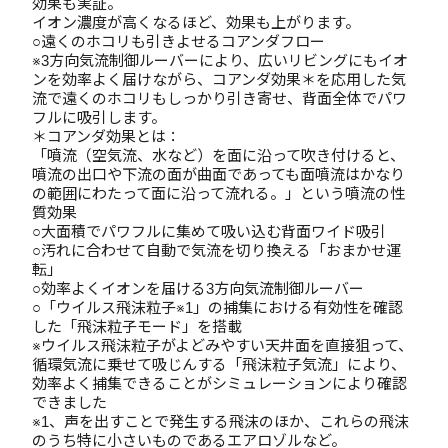
効果も実証。
イオン濃度が高くなるほど、効果も上がります。
○遠くのホコリも引きよせるコアンダフロー
※3方向気流制御ルーバーにより、広いリビングにもイオ
ンを効率よく届けながら、コアンダ効果＊を応用した気
流で遠くのホコリもしっかり引き寄せ、背面全体でパワ
フルに吸引します。
＊コアンダ効果とは：
「噴流（空気流、水など）を面に沿って吹き付けると、
噴流の出口や下流の面が曲面であっても面噴流はかなり
の範囲にわたって面に沿って流れる。」という噴流の性
質効果
○大面積でパワフルに集めて吸い込む背面ワイド吸引
○汚れに合わせて自動で気流を切り換える「おまかせ運
転」
○効率よくイオンを届ける3方向気流制御ルーバー
○「ウイルス飛沫粒子※1」の捕集における有効性を確認
した「飛沫粒子モード」を搭載
※ウイルス飛沫粒子がよどみやすい天井面を直接狙って、
循環気流に乗せて吸じんする「飛沫粒子気流」により、
効率よく捕集できることがシミュレーションにより確認
できました
※1、声を出すことで発生する飛沫のほか、これらの飛沫
のうち特に小さいものであるエアロゾルなど。