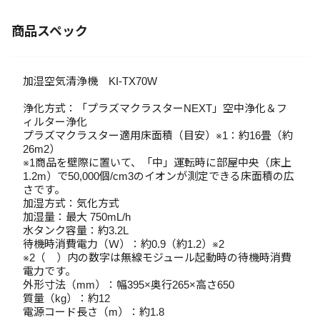
商品スペック
加湿空気清浄機 KI-TX70W
浄化方式：「プラズマクラスターNEXT」空中浄化＆フ
ィルター浄化
プラズマクラスター適用床面積（目安）※1：約16畳（約
26m2）
※1商品を壁際に置いて、「中」運転時に部屋中央（床上
1.2m）で50,000個/cm3のイオンが測定できる床面積の広
さです。
加湿方式：気化方式
加湿量：最大 750mL/h
水タンク容量：約3.2L
待機時消費電力（Ｗ）：約0.9（約1.2）※2
※2（ ）内の数字は無線モジュール起動時の待機時消費
電力です。
外形寸法（mm）：幅395×奥行265×高さ650
質量（kg）：約12
電源コード長さ（m）：約1.8