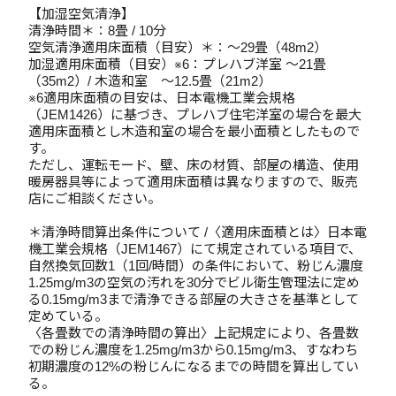
【加湿空気清浄】
清浄時間＊：8畳 / 10分
空気清浄適用床面積（目安）＊：～29畳（48m2）
加湿適用床面積（目安）※6：プレハブ洋室 ～21畳
（35m2）/ 木造和室 ～12.5畳（21m2）
※6適用床面積の目安は、日本電機工業会規格
（JEM1426）に基づき、プレハブ住宅洋室の場合を最大
適用床面積とし木造和室の場合を最小面積としたもので
す。
ただし、運転モード、壁、床の材質、部屋の構造、使用
暖房器具等によって適用床面積は異なりますので、販売
店にご相談ください。
＊清浄時間算出条件について /〈適用床面積とは〉日本電
機工業会規格（JEM1467）にて規定されている項目で、
自然換気回数1（1回/時間）の条件において、粉じん濃度
1.25mg/m3の空気の汚れを30分でビル衛生管理法に定め
る0.15mg/m3まで清浄できる部屋の大きさを基準として
定めている。
〈各畳数での清浄時間の算出〉上記規定により、各畳数
での粉じん濃度を1.25mg/m3から0.15mg/m3、すなわち
初期濃度の12%の粉じんになるまでの時間を算出してい
る。