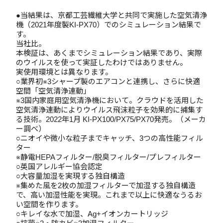
●当結果は、京都工芸繊維大学と共同で実施した空気清浄
機（2021年度製KI-PX70）でのシミュレーション結果で
す。
当社比。
本検証は、あくまでシミュレーション結果であり、実際
のウイルスを使って実証したわけではありません。
実使用環境とは異なります。
○業界初※3シャープ製のエアコンと連携し、さらに快適
空間「空気清浄連動」
※3国内家庭用空気清浄機において。クラウドを活用した
空気清浄連動によりウイルス飛沫粒子を効果的に捕集す
る技術。2022年1月 KI-PX100/PX75/PX70発売。（メーカ
ー調べ）
○ニオイや微小な粒子までキャッチ、3つの高性能フィル
ター
※静電HEPAフィルター/脱臭フィルター/プレフィルター
○英国アレルギー協会認定
○大容量加湿を実現する独自構造
※集めた風を2枚の加湿フィルターで加湿する独自構造
で、高い加湿性能を実現。これまで以上に快適なうるお
い空間を作ります。
○キレイな水で加湿、Ag+イオンカートリッジ