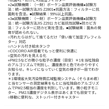
○抗菌※2・防カビ※3加湿フィルター
※2●試験機関：（一財）ボーケン品質評価機構●試験方
法：統一試験方法JIS Z2801●抗菌方法：フィルターに抗
菌剤を含浸。■試験結果：99%以上抗菌。
※3●試験機関：（一財）ボーケン品質評価機構●試験方
法：統一試験方法JIS Z2911 カビ抵抗性試験●防カビ方
法：フィルターに防カビ剤を含浸。■試験結果：菌糸の発
育が認められない。
○汚れたらはがして捨てるだけ「使い捨て加湿プレフィル
ター」対応
○ハンドル付き給水タンク
○COCORO AIR搭載でもっと便利に快適に
○空気の汚れを見える化
※PM2.5などの微小な粒子の濃度（目安）＊1を当社独自
のアルゴリズムで判別し、濃度表示と色でわかりやすく
お知らせ。キレイになっていく空気の様子が一目でわか
ります。
＊1環境省大気汚染物質広域監視システム（そらまめ君）
と当センサーの測定結果をもとに当社独自のアルゴリズ
ムでPM2.5相当の濃度を判別しています。微小粒子モニ
ター、PM2.5濃度デジタル表示はあくまでも目安です。
○移動に便利な、ストッパー付きキャスター