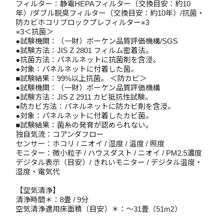
フィルター：静電HEPAフィルター（交換目安：約10
年）/ダブル脱臭フィルター（交換目安：約10年）/抗菌・
防カビホコリブロックプレフィルター※3
※3＜抗菌＞
●試験機関：（一財）ボーケン品質評価機構/SGS
●試験方法：JIS Z 2801 フィルム密着法。
●抗菌方法：パネルネットに抗菌剤を含浸。
●対象：パネルネットに付着した菌。
■試験結果：99%以上抗菌。 ＜防カビ＞
●試験機関：（一財）ボーケン品質評価機構
●試験方法：JIS Z 2911 カビ抵抗性試験。
●防カビ方法：パネルネットに防カビ剤を含浸。
●対象：パネルネットに付着したカビ菌。
■試験結果：菌糸の発育が認められない。
独自気流：コアンダフロー
センサー：ホコリ / ニオイ / 湿度 / 温度 / 照度
モニター：微小粒子 / ハウスダスト / ニオイ / PM2.5濃度
デジタル表示（目安）/ きれいモニター / デジタル温度・
湿度・電気代
【空気清浄】
清浄時間＊：8畳 / 9分
空気清浄適用床面積（目安）＊：～31畳（51m2）