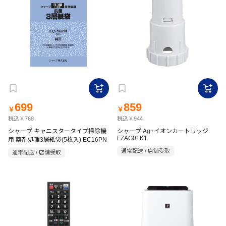
699
859
￥
￥
税込￥768
税込￥944
シャープ キャニスタータイプ掃除機
シャープ Ag+イオンカートリッジ
FZAG01K1
用 薬剤処理3層紙袋(5枚入) EC16PN
通常配送 / 店舗受取
通常配送 / 店舗受取