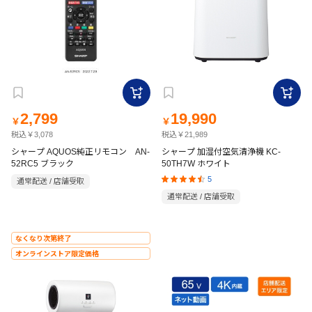
2,799
19,990
￥
￥
税込￥3,078
税込￥21,989
シャープ AQUOS純正リモコン AN-
シャープ 加湿付空気清浄機 KC-
52RC5 ブラック
50TH7W ホワイト
5
通常配送 / 店舗受取
通常配送 / 店舗受取
なくなり次第終了
オンラインストア限定価格