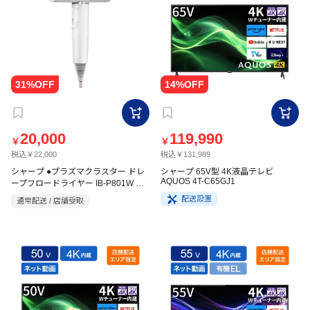
20,000
119,990
￥
￥
税込￥22,000
税込￥131,989
シャープ ●プラズマクラスター ドレ
シャープ 65V型 4K液晶テレビ
AQUOS 4T-C65GJ1
ープフロードライヤー IB-P801W ミ
ナスホワイト
配送設置
通常配送 / 店舗受取