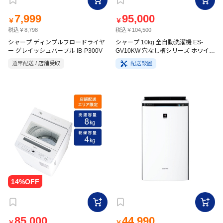
7,999
95,000
￥
￥
税込￥8,798
税込￥104,500
シャープ ディンプルフロードライヤ
シャープ 10kg 全自動洗濯機 ES-
ー グレイッシュパープル IB-P300V
GV10KW 穴なし槽シリーズ ホワイト
系
通常配送 / 店舗受取
配送設置
85,000
44,990
￥
￥