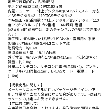
地デジ録画(DR)：約254時間
地デジ録画(12倍録)：約2160時間
内蔵チューナー：地上デジタル×2(CATVパススルー対応)
／BSデジタル×2／110度CSデジタル×2
同時録画可能番組数：地上デジタル／BSデジタル／110
度CSデジタルいずれか2番組＋LAN録画1番組
(※2番組同時録画中は、別のチャンネルの視聴はできませ
ん。)
端子類：HDMI出力×1系統／USB映像・音声用×1系統
(USB2.0前面)／無線LANユニット内蔵
消費電力：約18W
年間消費電力量：18.1kWh/年
外形寸法：幅430×奥行179×高さ41.5mmm(突起部除く)
質量：約2.1kg
付属品：リモコン、リモコン用電池(単3形×2)、アンテナ
ケーブル(75Ω同軸/1.2m)、B-CASカード、電源コード
(1.6m)
【掲載商品に関して】
メーカーリニューアルに伴いパッケージデザイン、使
用、容量が予告なく変更になる場合があります。※商品パ
ッケージの指定はお受けできません。
【在庫数に関して】
在庫数は日々変動しております。発送準備の段階で商品