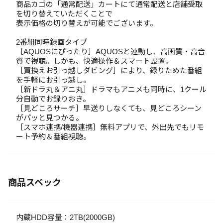
商品カゴの「通常配送」カートにて通常配送と店舗受取
を切り替えていただくことで
表示価格の切り替えが可能でございます。
2番組同時録画タイプ
［AQUOSにぴったり］AQUOSと連動し、高画質・高音
質で視聴。しかも、快適操作＆スマート設置。
［買換えお引っ越しダビング］により、録りためた番組
を手軽にお引っ越し。
［新ドラ丸＆アニ丸］ドラマもアニメも同時に、1クール
分自動でお録りおき。
［見どころサーチ］早送りしなくても、見どころシーン
がパッと見つかる。
［スマホ連携/機器連携］無料アプリで、外出先でもリモ
ート予約＆番組視聴。
商品スペック
内蔵HDD容量：2TB(2000GB)