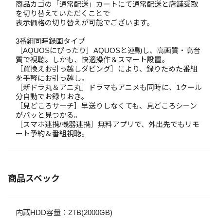
商品カゴの「通常配送」カートにて通常配送と店舗受取
を切り替えていただくことで
表示価格の切り替えが可能でございます。
3番組同時録画タイプ
［AQUOSにぴったり］AQUOSと連動し、高画質・高音
質で視聴。しかも、快適操作＆スマート設置。
［買換えお引っ越しダビング］により、録りためた番組
を手軽にお引っ越し。
［新ドラ丸＆アニ丸］ドラマもアニメも同時に、1クール
分自動でお録りおき。
［見どころサーチ］早送りしなくても、見どころシーン
がパッと見つかる。
［スマホ連携/機器連携］無料アプリで、外出先でもリモ
ート予約＆番組視聴。
商品スペック
内蔵HDD容量：2TB(2000GB)