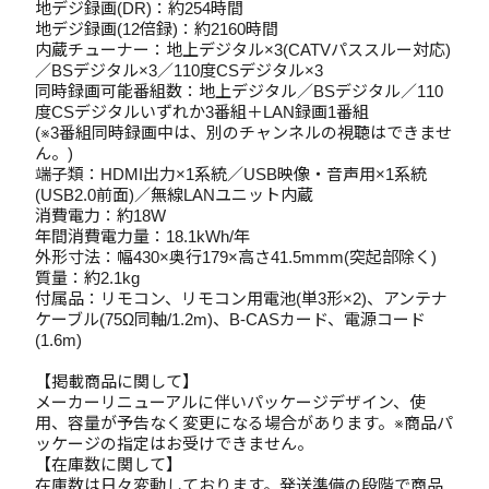
地デジ録画(DR)：約254時間
地デジ録画(12倍録)：約2160時間
内蔵チューナー：地上デジタル×3(CATVパススルー対応)
／BSデジタル×3／110度CSデジタル×3
同時録画可能番組数：地上デジタル／BSデジタル／110
度CSデジタルいずれか3番組＋LAN録画1番組
(※3番組同時録画中は、別のチャンネルの視聴はできませ
ん。)
端子類：HDMI出力×1系統／USB映像・音声用×1系統
(USB2.0前面)／無線LANユニット内蔵
消費電力：約18W
年間消費電力量：18.1kWh/年
外形寸法：幅430×奥行179×高さ41.5mmm(突起部除く)
質量：約2.1kg
付属品：リモコン、リモコン用電池(単3形×2)、アンテナ
ケーブル(75Ω同軸/1.2m)、B-CASカード、電源コード
(1.6m)
【掲載商品に関して】
メーカーリニューアルに伴いパッケージデザイン、使
用、容量が予告なく変更になる場合があります。※商品パ
ッケージの指定はお受けできません。
【在庫数に関して】
在庫数は日々変動しております。発送準備の段階で商品