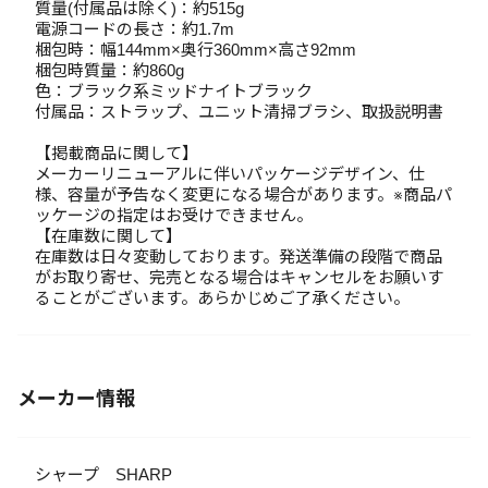
質量(付属品は除く)：約515g
電源コードの長さ：約1.7m
梱包時：幅144mm×奥行360mm×高さ92mm
梱包時質量：約860g
色：ブラック系ミッドナイトブラック
付属品：ストラップ、ユニット清掃ブラシ、取扱説明書
【掲載商品に関して】
メーカーリニューアルに伴いパッケージデザイン、仕
様、容量が予告なく変更になる場合があります。※商品パ
ッケージの指定はお受けできません。
【在庫数に関して】
在庫数は日々変動しております。発送準備の段階で商品
がお取り寄せ、完売となる場合はキャンセルをお願いす
ることがございます。あらかじめご了承ください。
メーカー情報
シャープ SHARP