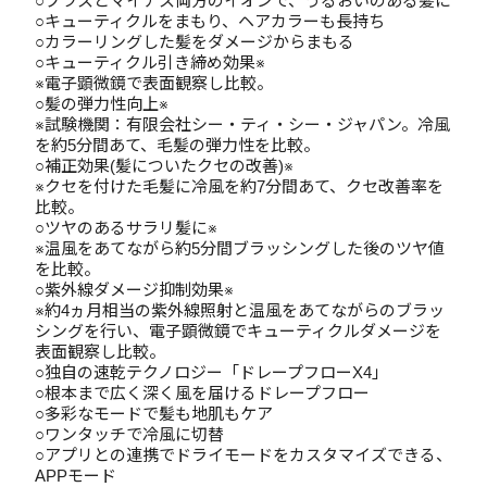
○プラスとマイナス両方のイオンで、うるおいのある髪に
○キューティクルをまもり、ヘアカラーも長持ち
○カラーリングした髪をダメージからまもる
○キューティクル引き締め効果※
※電子顕微鏡で表面観察し比較。
○髪の弾力性向上※
※試験機関：有限会社シー・ティ・シー・ジャパン。冷風
を約5分間あて、毛髪の弾力性を比較。
○補正効果(髪についたクセの改善)※
※クセを付けた毛髪に冷風を約7分間あて、クセ改善率を
比較。
○ツヤのあるサラリ髪に※
※温風をあてながら約5分間ブラッシングした後のツヤ値
を比較。
○紫外線ダメージ抑制効果※
※約4ヵ月相当の紫外線照射と温風をあてながらのブラッ
シングを行い、電子顕微鏡でキューティクルダメージを
表面観察し比較。
○独自の速乾テクノロジー「ドレープフローX4」
○根本まで広く深く風を届けるドレープフロー
○多彩なモードで髪も地肌もケア
○ワンタッチで冷風に切替
○アプリとの連携でドライモードをカスタマイズできる、
APPモード