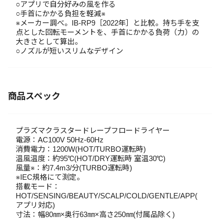
○アプリで自分好みの風を作る
○手首にかかる負担を軽減※
※メーカー調べ。IB-RP9［2022年］と比較。持ち手を支
点とした回転モーメントを、手首にかかる負荷（力）の
大きさとして算出。
○ノズルが短いスリムなデザイン
商品スペック
プラズマクラスタードレープフロードライヤー
電源：AC100V 50Hz-60Hz
消費電力：1200W(HOT/TURBO運転時)
温風温度：約95℃(HOT/DRY運転時 室温30℃)
風量※：約7.4m3/分(TURBO運転時)
※IEC規格にて測定。
搭載モード：
HOT/SENSING/BEAUTY/SCALP/COLD/GENTLE/APP(
アプリ対応)
寸法：幅80㎜×奥行63㎜×高さ250㎜(付属品除く)