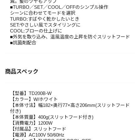
減。髪のツヤもアップ
■TURBO／SET／COOL／OFFのシンプル操作
シーンに合わせてモードを選択
TURBO:すばやく乾かしたいとき
SET:やさしい風でスタイリングに
COOL:ブローの仕上げに
■外気を取り込み、温風温度の上昇を防ぐスリットフード
■抗菌剤配合
商品スペック
【型番】TD200B-W
【カラー】W/ホワイト
【本体寸法】幅182×奥行77×高さ206mm(スリットフード
付き)
【本体質量】400g(スリットフード付き)
【消費電力】1200W
【付属品】スリットフード
【電源】AC100V 50/60Hz