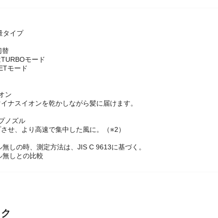
軽量タイプ
切替
TURBOモード
ETモード
オン
マイナスイオンを乾かしながら髪に届けます。
プノズル
させ、より高速で集中した風に。（※2）
無しの時、測定方法は、JIS C 9613に基づく。
ル無しとの比較