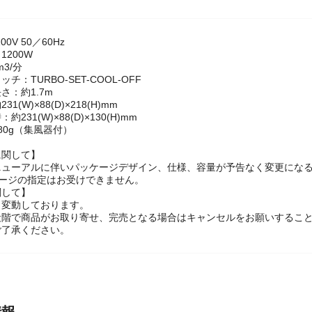
ック
0V 50／60Hz
1200W
m3/分
チ：TURBO-SET-COOL-OFF
さ：約1.7m
1(W)×88(D)×218(H)mm
231(W)×88(D)×130(H)mm
80g（集風器付）
に関して】
ニューアルに伴いパッケージデザイン、仕様、容量が予告なく変更になる
ケージの指定はお受けできません。
関して】
々変動しております。
段階で商品がお取り寄せ、完売となる場合はキャンセルをお願いするこ
ご了承ください。