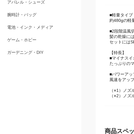
商品説明
ペット用品
アパレル・シューズ
■軽量タイプ
約480gの
腕時計・バッグ
■2段階温風
髪の乾燥には
電池・インク・メディア
セットにはS
ゲーム・ホビー
【特長】
■マイナスイ
たっぷりの
ガーデニング・DIY
■パワーアッ
風速をアップ
（※1）ノズル
（※2）ノズ