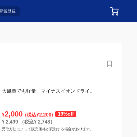
新規登録
大風量でも軽量、マイナスイオンドライ。
2,000
19%off
¥
(税込¥
2,200
)
¥
2,499
（税込¥
2,748
）
受取方法によって販売価格が変動する場合があります。