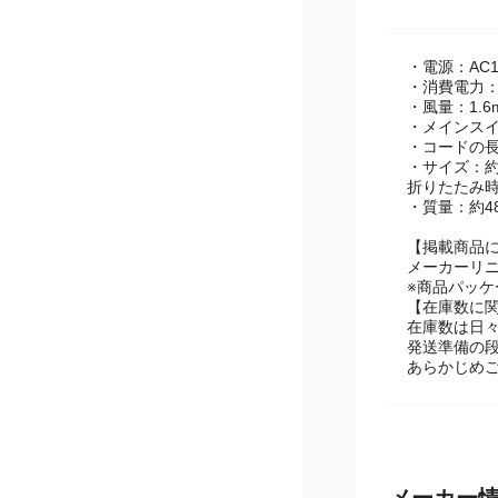
商品スペ
・電源：AC10
・消費電力：
・風量：1.6
・メインスイッ
・コードの長
・サイズ：約23
折りたたみ時：約
・質量：約4
【掲載商品
メーカーリ
※商品パッ
【在庫数に
在庫数は日
発送準備の
あらかじめ