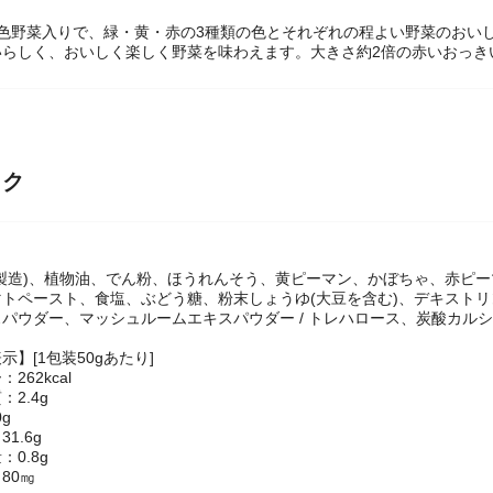
黄色野菜入りで、緑・黄・赤の3種類の色とそれぞれの程よい野菜のおい
いらしく、おいしく楽しく野菜を味わえます。大きさ約2倍の赤いおっき
ック
内製造)、植物油、でん粉、ほうれんそう、黄ピーマン、かぼちゃ、赤ピ
マトペースト、食塩、ぶどう糖、粉末しょうゆ(大豆を含む)、デキスト
パウダー、マッシュルームエキスパウダー / トレハロース、炭酸カルシウ
】[1包装50gあたり]
262kcal
2.4g
g
1.6g
0.8g