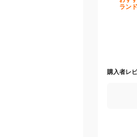
おす
ラン
購入者レ