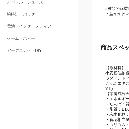
ペット用品
5種類の緑
アパレル・シューズ
ト型がかわ
腕時計・バッグ
電池・インク・メディア
商品スペ
ゲーム・ホビー
ガーデニング・DIY
【原材料】
小麦粉(国
ウダー、ト
こんぶエキス
V.E)
【栄養成分表示
・エネルギー：
・たんぱく質：
・脂質：14.0
・炭水化物：3
・食塩相当量：