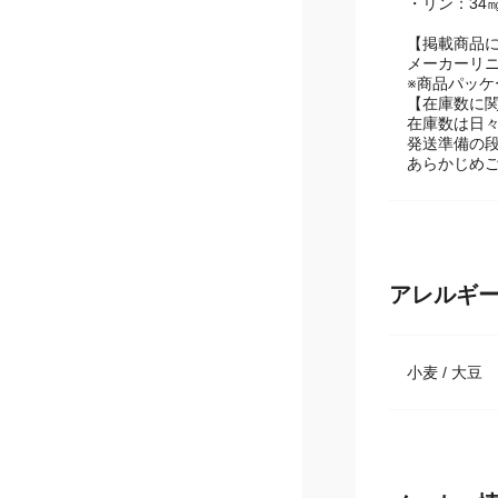
・カリウム：
・リン：34
【掲載商品
メーカーリ
※商品パッ
【在庫数に
在庫数は日
発送準備の
あらかじめ
アレルギ
小麦 / 大豆