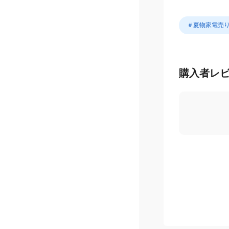
＃夏物家電売
購入者レ