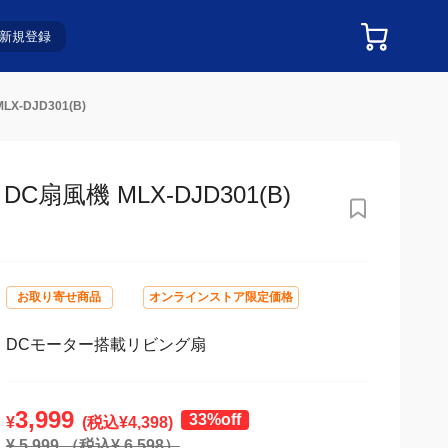
新規登録
DJD301(B)
機 MLX-DJD301(B)
お取り寄せ商品
オンラインストア限定価格
DCモーター搭載リビング扇
3,999
33%off
¥
(税込¥
4,398
)