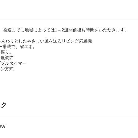
、発送までに地域によっては1～2週間前後お時間をいただきます。
ふんわりとしたやさしい風を送るリビング扇風機
ー搭載で、省エネ。
首振り。
角度調節
ダブルタイマー
コン方式
ック
6W