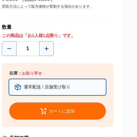
¥
5,999
（税込¥
6,598
）
受取方法によって販売価格が変動する場合があります。
数量
この商品は「お1人様1点限り」です。
在庫：
お取り寄せ
配送店舗：
オンラインストア
通常配送 / 店舗受け取り
カートに追加