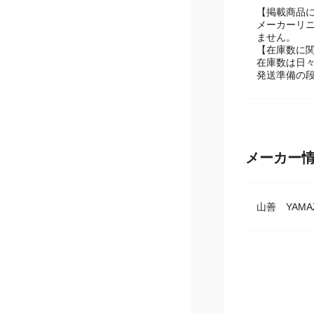
風量：9段階
【掲載商品
メーカーリ
ません。
【在庫数に
在庫数は日
発送準備の
メーカー
山善 YAMA