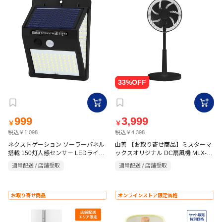
999
3,999
￥
￥
税込￥1,098
税込￥4,398
ネクストゲーション ソーラーパネル
山善 【お取り寄せ商品】ミスターマ
搭載 150灯人感センサー LEDライト
ックスオリジナル DC扇風機 MLX-
NX-HS150L01
DJD301(B)
通常配送 / 店舗受取
通常配送 / 店舗受取
お取り寄せ商品
オンラインストア限定価格