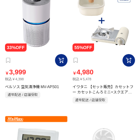
3,999
4,980
￥
￥
税込￥4,398
税込￥5,478
ベルソス 空気清浄機 MV-APS01
イワタニ 【セット販売】カセットフ
ー カセットこんろミニ+スクエアポ
通常配送 / 店舗受取
ット20 ホワイト
通常配送 / 店舗受取