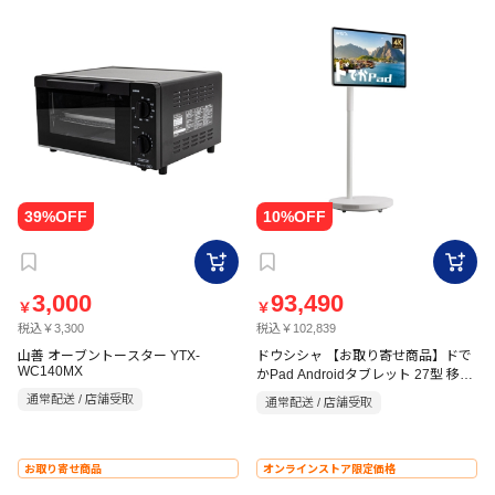
3,000
93,490
￥
￥
税込￥3,300
税込￥102,839
山善 オーブントースター YTX-
ドウシシャ 【お取り寄せ商品】ドで
WC140MX
かPad Androidタブレット 27型 移動
式モニター KFD-271U
通常配送 / 店舗受取
通常配送 / 店舗受取
お取り寄せ商品
オンラインストア限定価格