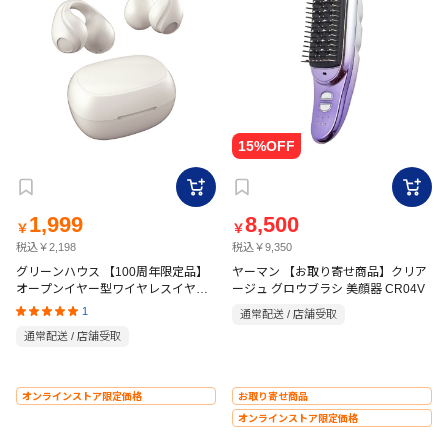
1,999
8,500
￥
￥
税込￥2,198
税込￥9,350
グリーンハウス 【100周年限定品】
ヤーマン 【お取り寄せ商品】クリア
オープンイヤー型ワイヤレスイヤホ
ージュ グロウブラシ 美顔器 CR04V
ン SBC AAC GH-OWSCMR-WH
1
通常配送 / 店舗受取
通常配送 / 店舗受取
オンラインストア限定価格
お取り寄せ商品
オンラインストア限定価格