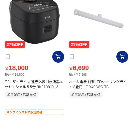
18,000
6,699
￥
￥
税込￥19,800
税込￥7,368
T-fal ザ・ライス 遠赤外線IH炊飯器エ
オーム電機 縦型LEDシーリングライ
ッセンシャル 5.5合 RK9108J0 ブラ
ト 8畳用 LE-Y40D8G-TB
ック
通常配送 / 店舗受取
通常配送 / 店舗受取
オンラインストア限定価格