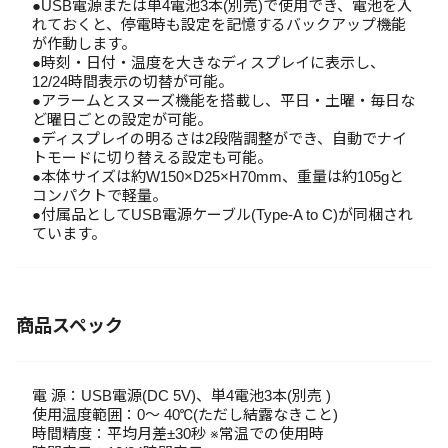
●USB電源または単4電池3本(別売)で使用でき、電池を入
れておくと、停電時も設定を記憶するバックアップ機能
が作動します。
●時刻・日付・温度を大きなディスプレイに表示し、
12/24時間表示の切替が可能。
●アラームとスヌーズ機能を搭載し、平日・土曜・毎日な
ど曜日ごとの設定が可能。
●ディスプレイの明るさは2段階調整ができ、自動でナイ
トモードに切り替える設定も可能。
●本体サイズは約W150×D25×H70mm、重量は約105gと
コンパクトで軽量。
●付属品としてUSB電源ケーブル(Type-A to C)が同梱され
ています。
商品スペック
電 源：USB電源(DC 5V)、単4電池3本(別売 )
使用温度範囲：0～ 40℃(ただし結露なきこと)
時間精度：平均月差±30秒 ※常温での使用時