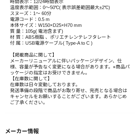
時間表示：12/24時間表示
温度表示範囲：0～50℃( 表示誤差範囲最大±2℃)
スヌーズ：1～ 60分
電源コード：0.5 m
本体サイズ：W150×D25×H70 mm
質 量：105g( 電池含まず)
材 質：ABS樹脂 、ポリエチレンテレフタレート
付 属：USB電源ケーブル( Type-A to C )
【掲載商品に関して】
メーカーリニューアルに伴いパッケージデザイン、仕
様、容量が予告なく変更になる場合があります。※商品パ
ッケージの指定はお受けできません。
【在庫数に関して】
在庫数は日々変動しております。
発送準備の段階で商品がお取り寄せ、完売となる場合は
キャンセルをお願いすることがございます。あらかじめ
ご了承ください。
メーカー情報