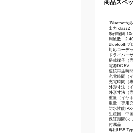
商品スペ
"Bluetooth規
出力 class2
動作範囲 10
周波数 2.4G
Bluetoot
対応コーデック
ドライバーサ
搭載端子（専
電源DC 5V
連続再生時間
充電時間（イ
充電時間（専
外形寸法（イヤ
外形寸法（専用
重量（イヤホ
重量（専用充
防水性能IPX
生産国 中
保証期間6ヶ
付属品