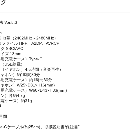
ック
格 Ver.5.3
m
Hz帯（2402MHz～2480MHz）
hプロファイル HFP、A2DP、AVRCP
 SBC/AAC
イズ 13mm
用充電ケース）Type-C
 （USB給電）
（イヤホン）4.5時間（音楽再生）
ヤホン）約1時間30分
用充電ケース）約1時間30分
ホン）W25×D31×H16(mm)
充電ケース）W60×D43×H33(mm)
ン）各約4.7g
電ケース）約31g
4
国
月間