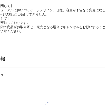
ype-Cケーブル(約25cm)、取扱説明書/保証書"
に関して】
ニューアルに伴いパッケージデザイン、仕様、容量が予告なく変更になる
ケージの指定はお受けできません。
関して】
々変動しております。
段階で商品がお取り寄せ、完売となる場合はキャンセルをお願いするこ
ご了承ください。
情報
ウス