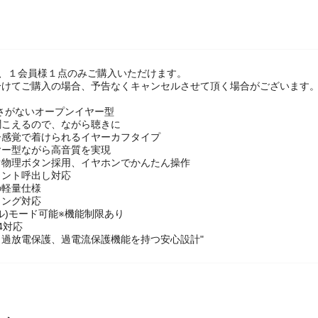
は、１会員様１点のみご購入いただけます。
けてご購入の場合、予告なくキャンセルさせて頂く場合がございます。
さがないオープンイヤー型
聞こえるので、ながら聴きに
ー感覚で着けられるイヤーカフタイプ
ヤー型ながら高音質を実現
ぐ物理ボタン採用、イヤホンでかんたん操作
タント呼出し対応
の軽量仕様
リング対応
ル)モード可能※機能制限あり
4対応
過放電保護、過電流保護機能を持つ安心設計"