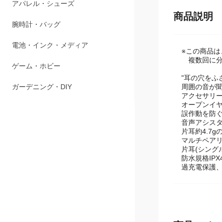
ペット用品
商品説明
アパレル・シューズ
腕時計・バッグ
※この商品
複数回に分
電池・インク・メディア
"耳の穴をふ
周囲の音が
ゲーム・ホビー
アクセサリ
オープンイ
ガーデニング・DIY
誤作動を防
音声アシス
片耳約4.7g
マルチペア
片耳(シング
防水規格IPX
過充電保護、