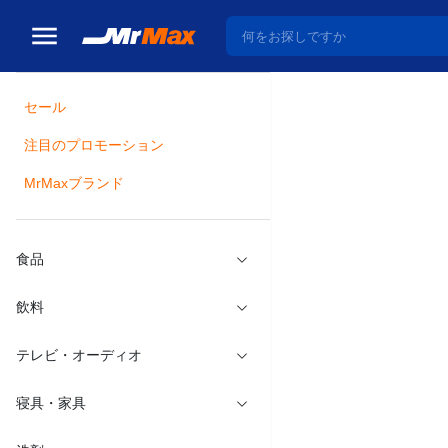
セール
トップ
食品
調味料
注目のプロモーション
瓶詰
MrMaxブランド
お徳用合
食品
飲料
テレビ・オーディオ
寝具・家具