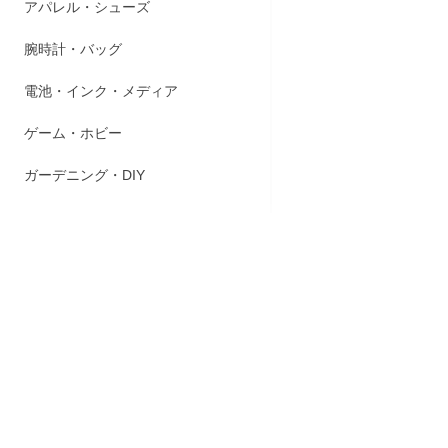
商品説明
アパレル・シューズ
腕時計・バッグ
・お徳用20
電池・インク・メディア
・信州のま
・風味豊かな
・選べる4種
ゲーム・ホビー
ガーデニング・DIY
商品スペ
【名称】即席
【内容量】33
【原材料名
［調味みそ
布エキス／酒
［わかめの具
剤、(一部に
［長ねぎの具