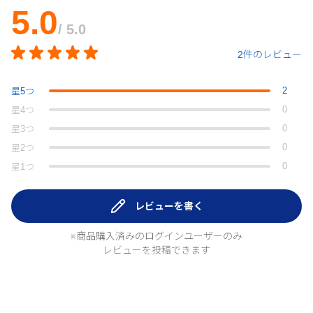
5.0
/ 5.0
2件のレビュー
2
星
5
つ
0
星
4
つ
0
星
3
つ
0
星
2
つ
0
星
1
つ
レビューを書く
※商品購入済みのログインユーザーのみ
レビューを投稿できます