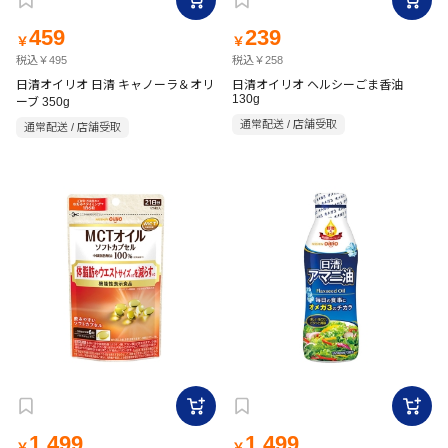
459
239
￥
￥
税込￥495
税込￥258
日清オイリオ 日清 キャノーラ＆オリ
日清オイリオ ヘルシーごま香油
130g
ーブ 350g
通常配送 / 店舗受取
通常配送 / 店舗受取
1,499
1,499
￥
￥