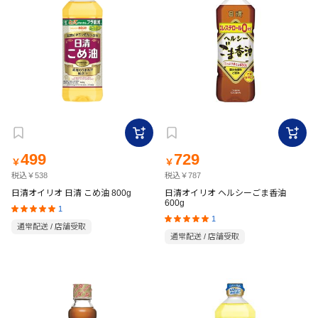
499
729
￥
￥
税込￥538
税込￥787
日清オイリオ 日清 こめ油 800g
日清オイリオ ヘルシーごま香油
600g
1
1
通常配送 / 店舗受取
通常配送 / 店舗受取