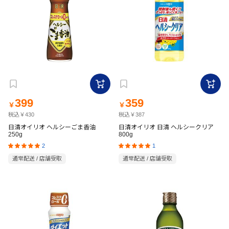
399
359
￥
￥
税込￥430
税込￥387
日清オイリオ ヘルシーごま香油
日清オイリオ 日清 ヘルシークリア
250g
800g
2
1
通常配送 / 店舗受取
通常配送 / 店舗受取