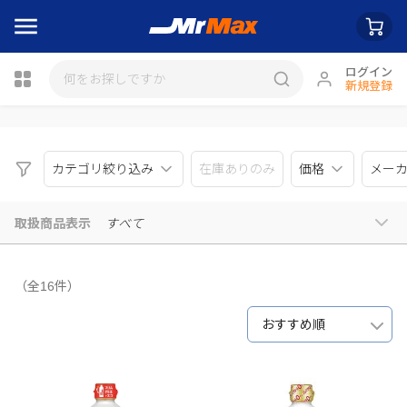
ログイン
新規登録
瓶詰
カテゴリ絞り込み
在庫ありのみ
価格
メー
取扱商品表示
すべて
（全16件）
おすすめ順