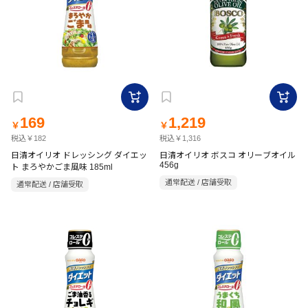
169
1,219
￥
￥
税込￥182
税込￥1,316
日清オイリオ ドレッシング ダイエッ
日清オイリオ ボスコ オリーブオイル
456g
ト まろやかごま風味 185ml
通常配送 / 店舗受取
通常配送 / 店舗受取