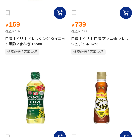
169
739
￥
￥
税込￥182
税込￥798
日清オイリオ ドレッシング ダイエッ
日清オイリオ 日清 アマニ油 フレッ
ト黒酢たまねぎ 185ml
シュボトル 145g
通常配送 / 店舗受取
通常配送 / 店舗受取