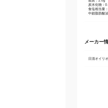
脂質：2.0g
炭水化物：0.
食塩相当量：0
中鎖脂肪酸油
メーカー
日清オイリ