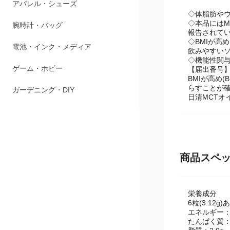
アパレル・シューズ
◇体脂肪や
◇本品にはM
腕時計・バッグ
報告されて
◇BMIが高
電池・インク・メディア
飲みやすい
◇機能性関与
ゲーム・ホビー
【届出番号】
BMIが高め
らすことが
ガーデニング・DIY
日清MCTオ
商品スペ
栄養成分
6粒(3.12g
エネルギー：2
たんぱく質：0