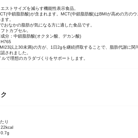
ウエストサイズを減らす機能性表示食品。
CT(中鎖脂肪酸)が含まれます。MCT(中鎖脂肪酸)はBMIが高めの方
います。
めでおなかの脂肪が気になる方に適した食品です。
ソフトカプセル。
成分：中鎖脂肪酸(オクタン酸、デカン酸)
H765
(BMI23以上30未満)の方が、1日2gを継続摂取することで、脂肪代
確認されました。
イルで理想のカラダづくりをサポートします。
ック
)あたり
2kcal
.7g