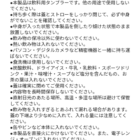
●本製品は飲料用タンブラーです。他の用途で使用しない
でください。
●持ち歩く際は蓋とストローをしっかり閉じて、必ず中身
がでないことを確認してください。
●中身が入った状態で本製品を倒したり傾けた状態のまま
放置しないでください。
●飲み物の保冷以外に使わないでください。
●熱い飲み物は入れないでください。
●パソコン・デジタルカメラなど精密機器と一緒に持ち運
ばないでください。
●食洗機は使用しないでください。
●炭酸飲料、ドライアイス・牛乳・乳飲料・スポーツドリ
ンク・果汁・味噌汁・スープなど塩分を含んだもの、お
茶の葉は入れないでください。
●蓋は確実に閉めてご使用ください。
●内容物を長時間保存しないでください。
●直射日光のあたる場所、高温・多湿な場所は避けて保管
してください。
●飲み物を入れすぎるとあふれて漏れる場合があります。
蓋の下端より少なめに入れて、入れる量には注意してく
ださい。
●缶やビンなど本体に入れないでください。
●本製品を直接火にかけないでください。また、電子レン
ジ・オーブンに入れないでください。