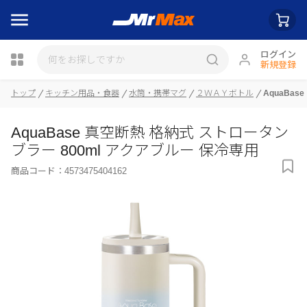
ログイン
新規登録
瓶詰
トップ
キッチン用品・食器
水筒・携帯マグ
２ＷＡＹボトル
AquaBa
AquaBase 真空断熱 格納式 ストロータン
ブラー 800ml アクアブルー 保冷専用
商品コード：
4573475404162