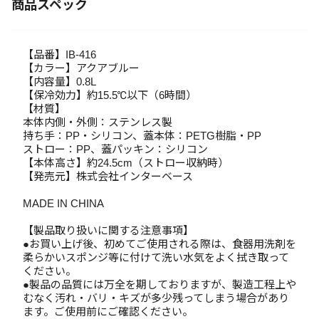
商品スペック
【品番】IB-416
【カラー】アクアブルー
【内容量】0.8L
【保冷効力】約15.5℃以下（6時間）
【材質】
本体内側・外側：ステンレス製
持ち手：PP・シリコン、蓋本体：PETG樹脂・PP
ストロー：PP、蓋パッキン：シリコン
【本体高さ】約24.5cm（ストロー収納時）
【発売元】株式会社インターベース
MADE IN CHINA
【製品取り扱いに関する注意事項】
●お買い上げ後、初めてご使用される際は、食器用洗剤を
柔らかいスポンジ等に付けて洗い水気をよく拭き取って
ください。
●製品の品質には万全を期しておりますが、製造工程上や
むなく汚れ・バリ・キズが多少残ってしまう場合があり
ます。ご使用前にご確認ください。