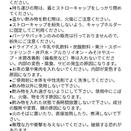
ください。
●持ち運びの際は、蓋とストローキャップをしっかり閉め
てください。
●温かい飲み物を飲む際は、火傷にご注意ください。
●ストローキャップを紛失しないよう、キャップホルダー
に固定してご利用ください。
●パーツやパッキンのみの販売は行っておりませんので、
紛失にご注意ください。
●ドライアイス・牛乳や乳飲料・炭酸飲料・果汁・スポー
ツドリンク・井戸水・アルカリイオン・みそ汁やスー
プ・水質改善剤（備長炭など）等は入れないでくださ
い。内部の変色・腐食、サビの発生の原因になります。
●お茶の葉や果肉を入れないでください。内部が変色する
原因になります。
●ご使用前に本体を中性洗剤でよく洗浄してください。
●飲み物以外に使用しないで下さい。
●飲み物を入れ過ぎないようにして下さい。使用中にこぼ
れ、火傷、物を汚す原因になります。
●飲み物を入れた状態で長時間放置しないで下さい。成分
の酸敗や変質、錆の原因になります。
●火のそばに置いたり、直接加熱したり、煮沸しないで下
さい。
●無理な力や衝撃を与えないでください。破損する恐れが
あります。