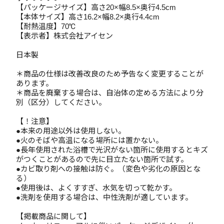
【パッケージサイズ】高さ20×幅8.5×奥行4.5cm
【本体サイズ】高さ16.2×幅8.2×奥行4.4cm
【耐熱温度】70℃
【表示者】株式会社アイセン
日本製
＊商品の仕様は改善改良のため予告なく変更することが
あります。
＊商品を廃棄する場合は、自治体の定める方法により分
別（区分）してください。
【！注意】
●本来の用途以外は使用しない。
●火のそばや高温になる場所には置かない。
●長年使用された浴槽で光沢がない箇所に使用するとキズ
がつくことがあるので先に目立たない箇所で試す。
●カビ取り剤への接触は防ぐ。（変色や劣化の原因とな
る）
●使用後は、よくすすぎ、水気を切って乾かす。
●洗剤を使用する場合は、中性洗剤が適しています。
【掲載商品に関して】