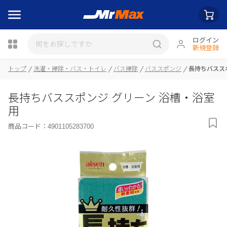
ログイン
新規登録
トップ
洗濯・掃除・バス・トイレ
バス掃除
バススポンジ
長持ちバスス
瓶詰
長持ちバススポンジ グリーン 浴槽・浴室
用
商品コード：
4901105283700