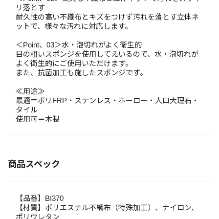
リ落とす
耐久性の高い不織布とキズをつけず汚れを落とす立体ネ
ットで、様々な汚れに対応します。
＜Point、03＞水・泡切れがよく衛生的
目の粗いスポンジを使用してえいるので、水・泡切れが
よく衛生的にご使用いただけます。
また、抗菌加工も施したスポンジです。
≪用途≫
最適＝ポリFRP・ステンレス・ホーロー・人口大理石・
タイル
使用可＝木製
商品スペック
【品番】BI370
【材質】ポリエステル不織布（特殊加工）、ナイロン、
ポリウレタン