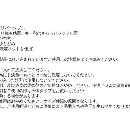
るリバーシブル
やり強冷感面、春・秋はさらっとワッフル面
表生地)
ひもどめ
(洗濯ネットを使用)
に製品に縫い込まれていますご使用上の注意をよくお読みください。
トに入れて洗濯してください。
ぐ為にも淡色のものとは一緒に洗濯しないでください。
剤の入った洗剤は使用しないでください。
白剤、及び過度の柔軟剤のご使用はおやめください。洗濯ドラムに漂白剤
白剤をご使用の際は液体タイプをお使いください。
染する場合があります。
ご使用はおやめください。サイズ伸縮の原因となります。
性上、ご使用経過とともに摩擦による毛羽立ちや毛玉が生じやすくなりま