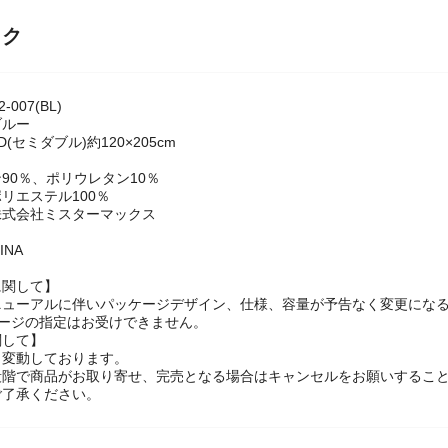
ック
007(BL)
ブルー
(セミダブル)約120×205cm
90％、ポリウレタン10％
リエステル100％
株式会社ミスターマックス
INA
に関して】
ニューアルに伴いパッケージデザイン、仕様、容量が予告なく変更になる
ケージの指定はお受けできません。
関して】
々変動しております。
段階で商品がお取り寄せ、完売となる場合はキャンセルをお願いするこ
ご了承ください。