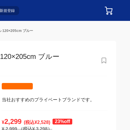
新規登録
20×205cm ブルー
×205cm ブルー
当社おすすめのプライベートブランドです。
2,299
23%off
¥
(税込¥
2,528
)
¥
2,999
（税込¥
3,298
）