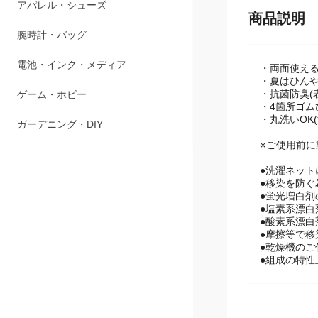
ペット用品
商品説明
アパレル・シューズ
腕時計・バッグ
・両面使え
・夏はひん
・抗菌防臭(
電池・インク・メディア
・4箇所ゴム
・丸洗いOK
ゲーム・ホビー
※ご使用前
ガーデニング・DIY
●洗濯ネッ
●移染を防
●蛍光増白
●塩素系漂
●酸素系漂
●摩擦等で移
●乾燥機の
●組成の特