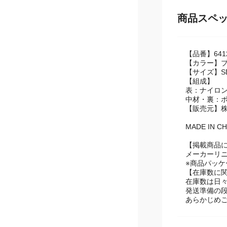
商品スペ
【品番】6412-
【カラー】
【サイズ】SD
【組成】
表：ナイロン
中材・裏：ポ
【販売元】
MADE IN CH
【掲載商品
メーカーリ
※商品パッ
【在庫数に
在庫数は日
発送準備の
あらかじめ