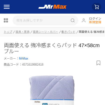
ログイン
新規登録
トップ
寝具・家具
寝具シーツ・カバー
敷きパッド
両面使える 強冷感まく
瓶詰
両面使える 強冷感まくらパッド 47×58cm
ブルー
メーカー：
MrMax
商品コード：
4571619882418