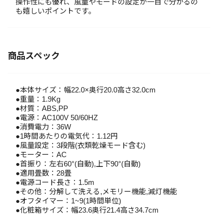
操作性にも優れ、風量やモードの設定が一目で分かるの
も嬉しいポイントです。
商品スペック
●本体サイズ：幅22.0×奥行20.0高さ32.0cm
●重量：1.9Kg
●材質：ABS,PP
●電源：AC100V 50/60HZ
●消費電力：36W
●1時間あたりの電気代：1.12円
●風量設定：3段階(衣類乾燥モード含む)
●モーター：AC
●首振り：左右60°(自動),上下90°(自動)
●適用畳数：28畳
●電源コード長さ：1.5m
●その他：分解して洗える,メモリー機能,減灯機能
●オフタイマー：1~9(1時間単位)
●化粧箱サイズ：幅23.6奥行21.4高さ34.7cm