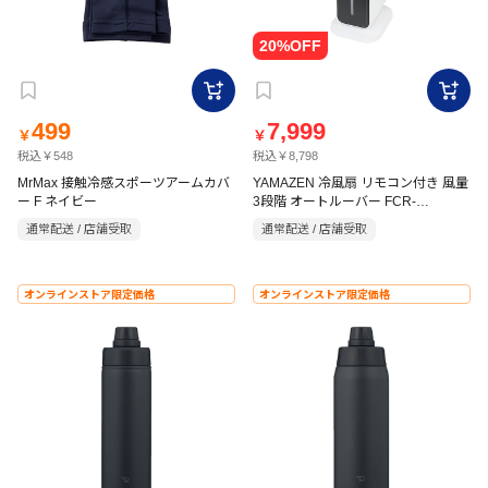
499
7,999
￥
￥
税込￥548
税込￥8,798
MrMax 接触冷感スポーツアームカバ
YAMAZEN 冷風扇 リモコン付き 風量
ー F ネイビー
3段階 オートルーバー FCR-
J403(WH)
通常配送 / 店舗受取
通常配送 / 店舗受取
オンラインストア限定価格
オンラインストア限定価格