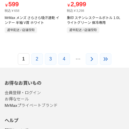
599
2,999
￥
￥
税込￥658
税込￥3,298
MrMax メンズ さらさら吸汗速乾 イ
象印 ステンレスクールボトル 1.0L
ンナー 半袖 V首 ホワイト
ライトグリーン 保冷専用
通常配送 / 店舗受取
通常配送 / 店舗受取
1
2
3
4
お得なお買いもの
会員登録・ログイン
お得なセール
MrMaxプライベートブランド
ヘルプ