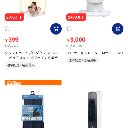
399
3,000
￥
￥
税込￥438
税込￥3,300
クラシエホームプロダクツ マー&ミ
360°サーキュレーター MYS-008 WH
ー ピュアスキン 泡で出てくるボディ
通常配送 / 店舗受取
ソープ 詰替用
通常配送 / 店舗受取