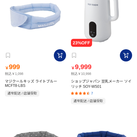
999
9,999
￥
￥
税込￥1,098
税込￥10,998
マジクールキッズ ライトブルー
ショップジャパン 豆乳メーカー ソイ
MCFT8-LBS
リッチ SOY-WS01
7
通常配送 / 店舗受取
通常配送 / 店舗受取