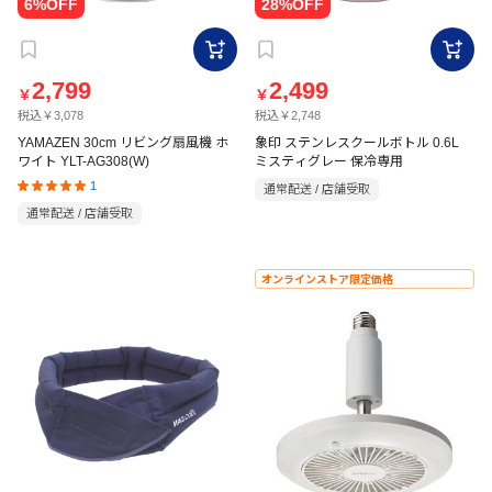
2,799
2,499
￥
￥
税込￥3,078
税込￥2,748
YAMAZEN 30cm リビング扇風機 ホ
象印 ステンレスクールボトル 0.6L
ワイト YLT-AG308(W)
ミスティグレー 保冷専用
1
通常配送 / 店舗受取
通常配送 / 店舗受取
オンラインストア限定価格