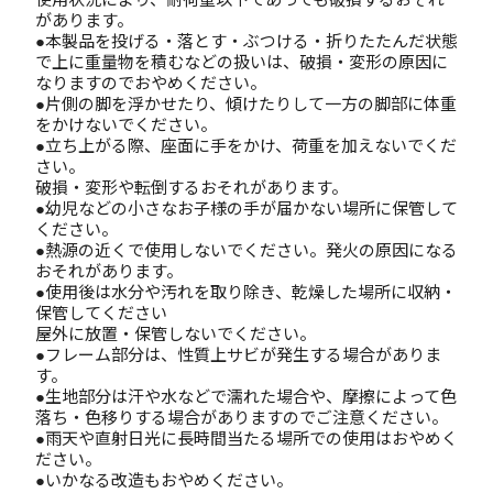
があります。
●本製品を投げる・落とす・ぶつける・折りたたんだ状態
で上に重量物を積むなどの扱いは、破損・変形の原因に
なりますのでおやめください。
●片側の脚を浮かせたり、傾けたりして一方の脚部に体重
をかけないでください。
●立ち上がる際、座面に手をかけ、荷重を加えないでくだ
さい。
破損・変形や転倒するおそれがあります。
●幼児などの小さなお子様の手が届かない場所に保管して
ください。
●熱源の近くで使用しないでください。発火の原因になる
おそれがあります。
●使用後は水分や汚れを取り除き、乾燥した場所に収納・
保管してください
屋外に放置・保管しないでください。
●フレーム部分は、性質上サビが発生する場合がありま
す。
●生地部分は汗や水などで濡れた場合や、摩擦によって色
落ち・色移りする場合がありますのでご注意ください。
●雨天や直射日光に長時間当たる場所での使用はおやめく
ださい。
●いかなる改造もおやめください。