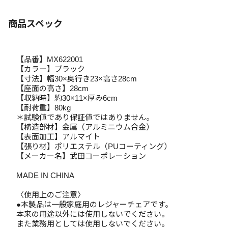
商品スペック
【品番】MX622001
【カラー】ブラック
【寸法】幅30×奥行き23×高さ28cm
【座面の高さ】28cm
【収納時】約30×11×厚み6cm
【耐荷重】80kg
＊試験値であり保証値ではありません。
【構造部材】金属（アルミニウム合金）
【表面加工】アルマイト
【張り材】ポリエステル（PUコーティング）
【メーカー名】武田コーポレーション
MADE IN CHINA
〈使用上のご注意〉
●本製品は一般家庭用のレジャーチェアです。
本来の用途以外には使用しないでください。
また業務用としては使用しないでください。