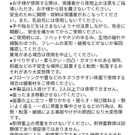
●お子様が使用する際は、保護者から使用上の注意をご指
導いただき、お子様から目を離さないでください。
安全のために開閉・収納は保護者がおこなってくださ
い。また、乳幼児には使用しないでください。
●手や指などをはさまないよう十分注意しながら、完全に
開脚し、安全を確かめてからご使用ください。
●ご使用前には、リベットやネジのゆるみ、生地の破れや
縫製のほつれ、フレームの変形・破損などがないか毎回
確認してください。
異常がある場合は使用を中止してください。
●すべりやすい・柔らかい・凹凸・ガタツキのある場所、
斜面などの不安定な場所に設置すると転倒・転落するお
それがあり大変危険です。
●フローリングや畳などのキズつきやすい床面で使用する
場合は緩衝材をご使用ください。
●本製品は1人掛けです。2人以上では使用できません。
●座ったまま移動させないでください。
●座面の上に立つ・寄りかかる・揺らす・飛び跳ねる・勢
いよく座る・一点に荷重を集中させるなどの行為は、転
倒・転落・破損による事故やけがの原因になり大変危険
です。
●耐荷重上の荷重をかけないでください。耐荷重数値は試
験値であり保証値ではありません。
使用状況により、耐荷重以下であっても破損するおそれ