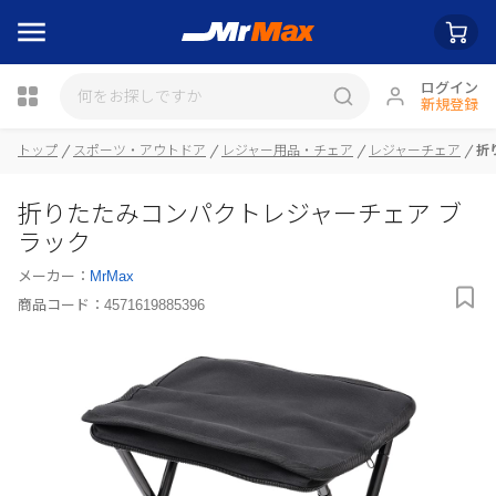
ログイン
新規登録
瓶詰
トップ
スポーツ・アウトドア
レジャー用品・チェア
レジャーチェア
折
折りたたみコンパクトレジャーチェア ブ
ラック
メーカー：
MrMax
商品コード：
4571619885396