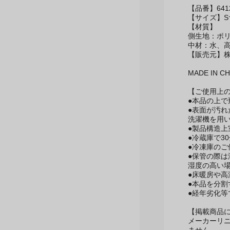
【品番】6412
【サイズ】Sサ
【材質】
側生地：ポリ
中材：水、
【販売元】
MADE IN CH
【ご使用上
●本品の上
●表面が汚
洗濯機を用
●製品構造上
●冷蔵庫で3
●冷凍庫の
●保管の際
湿度の高い
●床暖房や
●本品を分割
●経年劣化
【掲載商品