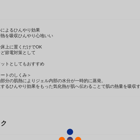
ルによるひんやり効果
が熱を吸収ひんやり心地いい
床上に置くだけでOK
など節電対策として
マットとしてもおすすめ
シートのしくみ＞
触部分の肌熱によりジェル内部の水分が一時的に蒸発。
生するひんやり効果をもった気化熱が肌へ伝わることで肌の熱量を吸収
ック