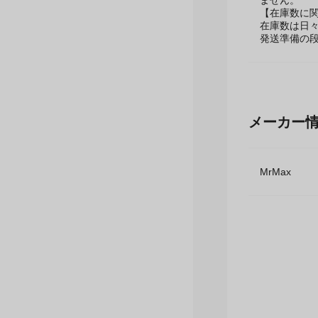
メーカーリ
ません。
【在庫数に
在庫数は日
発送準備の
メーカー
MrMax