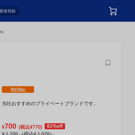
新規登録
m)
当社おすすめのプライベートブランドです。
700
61%off
¥
(税込¥
770
)