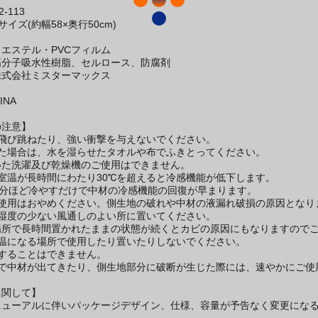
-113
イズ(約幅58×奥行50cm)
エステル・PVCフィルム
高分子吸水性樹脂、セルロース、防腐剤
株式会社ミスターマックス
INA
の注意】
で飛び跳ねたり、強い衝撃を与えないでください。
れた場合は、水を湿らせたタオルや布でふきとってください。
いた洗濯及び乾燥機のご使用はできません。
室温が長時間にわたり30℃を超えると冷感機能が低下します。
0分ほど冷やすだけで中材の冷感機能の回復が早まります。
ご使用はおやめください。側生地の破れや中材の液漏れ破損の原因となり
は湿度の少ない風通しのよい所に置いてください。
場所で長時間置かれたままの状態が続くとカビの原因にもなりますので
高温になる場所で使用したり置いたりしないでください。
することはできません。
等で中材が出てきたり、側生地部分に破断が生じた際には、速やかにご使
に関して】