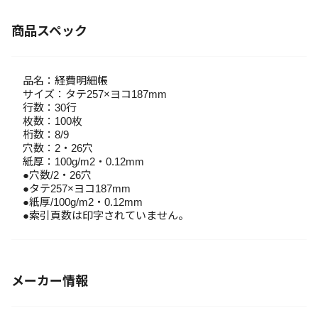
商品スペック
品名：経費明細帳
サイズ：タテ257×ヨコ187mm
行数：30行
枚数：100枚
桁数：8/9
穴数：2・26穴
紙厚：100g/m2・0.12mm
●穴数/2・26穴
●タテ257×ヨコ187mm
●紙厚/100g/m2・0.12mm
●索引頁数は印字されていません。
メーカー情報