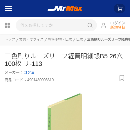
ログイン
新規登録
トップ
文具・オフィス
事務小物・伝票
伝票
三色刷りルーズリーフ経費明細帳
瓶詰
三色刷りルーズリーフ経費明細帳B5 26穴
100枚 リ-113
メーカー：
コクヨ
商品コード：
4901480003610