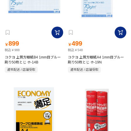
899
499
￥
￥
税込￥988
税込￥548
コクヨ 上質方眼紙B4 1mm目ブルー
コクヨ 上質方眼紙A4 1mm目ブルー
刷り50枚とじ ホ-14B
刷り50枚とじ ホ-19N
通常配送 / 店舗受取
通常配送 / 店舗受取