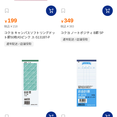
199
349
￥
￥
税込￥218
税込￥383
コクヨ キャンパスソフトリングドッ
コクヨ ノートポジティ B罫 5P
ト罫50枚A5ピンク ス-S131BT-P
通常配送 / 店舗受取
通常配送 / 店舗受取