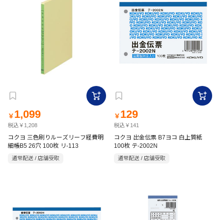
1,099
129
￥
￥
税込￥1,208
税込￥141
コクヨ 三色刷りルーズリーフ経費明
コクヨ 出金伝票 B7ヨコ 白上質紙
細帳B5 26穴 100枚 リ-113
100枚 テ-2002N
通常配送 / 店舗受取
通常配送 / 店舗受取