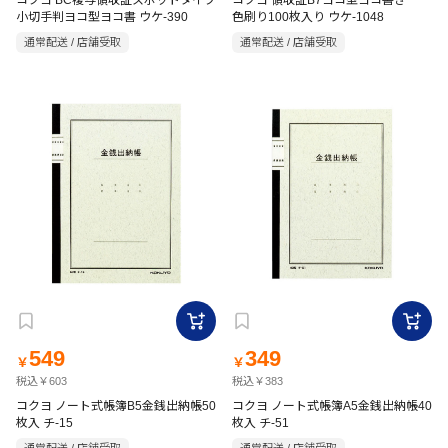
コクヨ BC複写領収証スポットタイプ
コクヨ 領収証B7ヨコ型ヨコ書き 一
小切手判ヨコ型ヨコ書 ウケ-390
色刷り100枚入り ウケ-1048
通常配送 / 店舗受取
通常配送 / 店舗受取
549
349
￥
￥
税込￥603
税込￥383
コクヨ ノート式帳簿B5金銭出納帳50
コクヨ ノート式帳簿A5金銭出納帳40
枚入 チ-15
枚入 チ-51