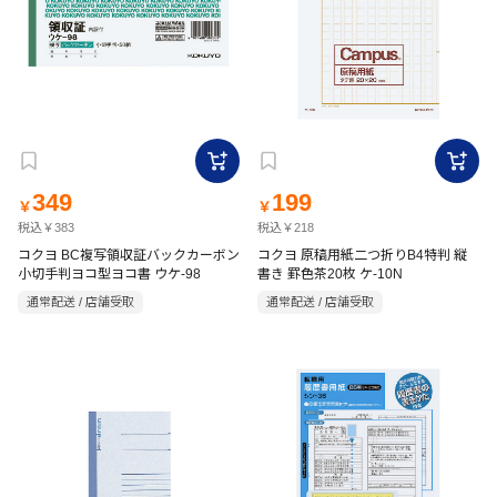
349
199
￥
￥
税込￥383
税込￥218
コクヨ BC複写領収証バックカーボン
コクヨ 原稿用紙二つ折りB4特判 縦
小切手判ヨコ型ヨコ書 ウケ-98
書き 罫色茶20枚 ケ-10N
通常配送 / 店舗受取
通常配送 / 店舗受取