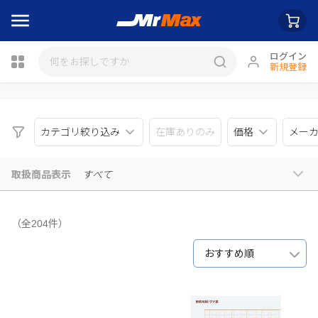
ログイン
新規登録
瓶詰
カテゴリ絞り込み
在庫ありのみ
価格
メー
取扱商品表示
すべて
（全204件）
おすすめ順