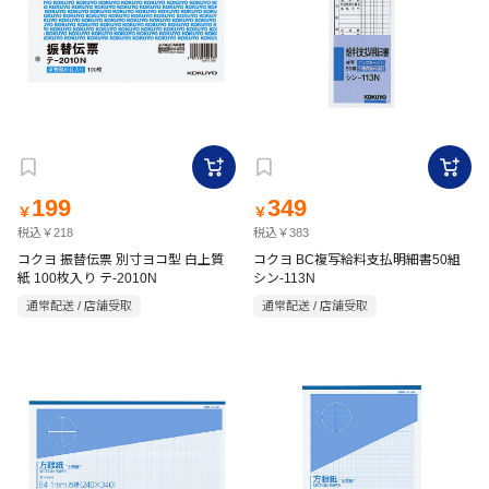
199
349
￥
￥
税込￥218
税込￥383
コクヨ 振替伝票 別寸ヨコ型 白上質
コクヨ BC複写給料支払明細書50組
紙 100枚入り テ-2010N
シン-113N
通常配送 / 店舗受取
通常配送 / 店舗受取