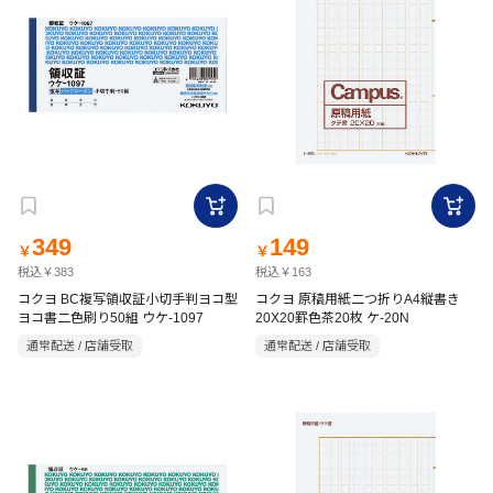
349
149
￥
￥
税込￥383
税込￥163
コクヨ BC複写領収証小切手判ヨコ型
コクヨ 原稿用紙二つ折りA4縦書き
ヨコ書二色刷り50組 ウケ-1097
20X20罫色茶20枚 ケ-20N
通常配送 / 店舗受取
通常配送 / 店舗受取