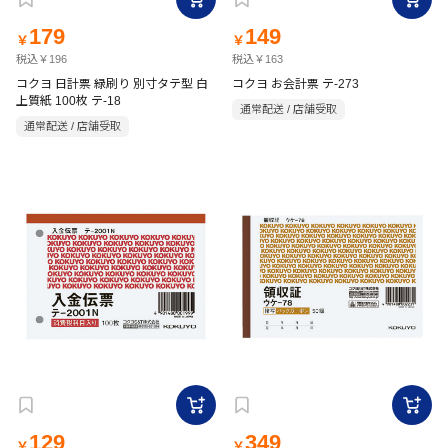
179
149
￥
￥
税込￥196
税込￥163
コクヨ 日計票 緑刷り 別寸タテ型 白
コクヨ お会計票 テ-273
上質紙 100枚 テ-18
通常配送 / 店舗受取
通常配送 / 店舗受取
129
349
￥
￥