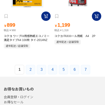
899
1,199
￥
￥
税込￥988
税込￥1,318
コクヨ ワープロ用感熱紙エコノミー
コクヨ FAXロール用紙 A4 2P
満足タイプA4 100枚 タイ-2014NZ
通常配送 / 店舗受取
通常配送 / 店舗受取
1
2
3
4
5
6
7
お得なお買いもの
会員登録・ログイン
お得なセール