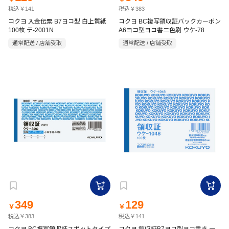
税込￥141
税込￥383
コクヨ 入金伝票 B7ヨコ型 白上質紙
コクヨ BC複写領収証バックカーボン
100枚 テ-2001N
A6ヨコ型ヨコ書二色刷 ウケ-78
通常配送 / 店舗受取
通常配送 / 店舗受取
349
129
￥
￥
税込￥383
税込￥141