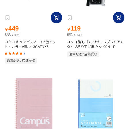
449
119
￥
￥
税込￥493
税込￥130
コクヨ キャンパスノート5色ドッ
コクヨ 消しゴム リサーレプレミアム
ト・カラーA罫 ノ-3CATNX5
タイプ吊り下げ黒 ケシ-90N-1P
2
通常配送 / 店舗受取
通常配送 / 店舗受取