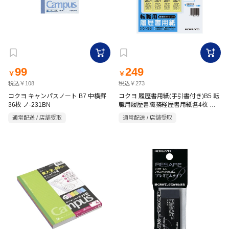
99
249
￥
￥
税込￥108
税込￥273
コクヨ キャンパスノート B7 中横罫
コクヨ 履歴書用紙(手引書付き)B5 転
36枚 ノ-231BN
職用履歴書職務経歴書用紙各4枚 シ
ン-36
通常配送 / 店舗受取
通常配送 / 店舗受取